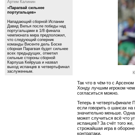
Артем Калинин
«Парагвай сильнее
португальцев»
Нападающий сборной Испании
Давид Вилья после победы над
португальцами в 1/8 финала
чемпионата мира предположил,
что следующий соперник
команды Висенте дель Боске
сборная Парагвая будет сильнее
всех предыдущих, отметил
сильные стороны сборной
Карлуша Кейруша и назвал
выход испанцев в четвертьфинал
заслуженным.
К
Так что в чём-то с Арсено
Хонду лучшим игроком чем
согласиться можно.
Теперь в четвертьфинале П
если говорить о шансах на 
значительно меньше. Однак
может случиться всё что уг
испанцев? За счёт того же,
строжайшая игра в обороне
контратаки.