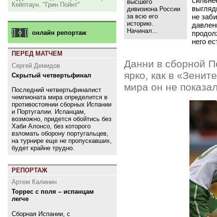
сильне
высшего
Кейптаун. "Грин Пойнт"
выгляди
дивизиона России
за всю его
не заби
историю.
давлен
Начинал...
онлайн репортаж
продолж
него ес
ПЕРЕД МАТЧЕМ
Данни в сборной П
Сергей Демидов
ярко, как в
«
Зените
Скрытый четвертьфинал
мира он не показал
Последний четвертьфиналист
чемпионата мира определится в
противостоянии сборных Испании
и Португалии. Испанцам,
возможно, придется обойтись без
Хаби Алонсо, без которого
взломать оборону португальцев,
на турнире еще не пропускавших,
будет крайне трудно.
РЕПОРТАЖ
Артем Калинин
Торрес с поля – испанцам
легче
Сборная Испании, с