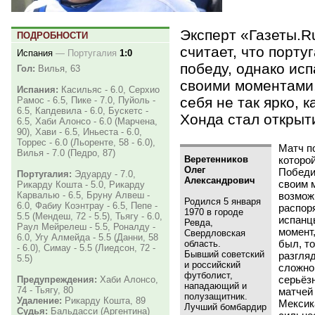
Эксперт «Газеты.R
ПОДРОБНОСТИ
считает, что порт
Испания
—
Португалия
1:0
победу, однако ис
Гол:
Вилья, 63
своими моментами,
Испания:
Касильяс - 6.0, Серхио
себя не так ярко, к
Рамос - 6.5, Пике - 7.0, Пуйоль -
6.5, Капдевила - 6.0, Бускетс -
Хонда стал открыт
6.5, Хаби Алонсо - 6.0 (Марчена,
90), Хави - 6.5, Иньеста - 6.0,
Торрес - 6.0 (Льоренте, 58 - 6.0),
Матч по
Вилья - 7.0 (Педро, 87)
Веретенников
которо
Олег
Победи
Португалия:
Эдуарду - 7.0,
Александрович
своим 
Рикарду Кошта - 5.0, Рикарду
возможн
Карвалью - 6.5, Бруну Алвеш -
Родился 5 января
6.0, Фабиу Коэнтрау - 6.5, Пепе -
распоря
1970 в городе
5.5 (Мендеш, 72 - 5.5), Тьягу - 6.0,
испанц
Ревда,
Раул Мейрелеш - 5.5, Роналду -
момент,
Свердловская
6.0, Угу Алмейда - 5.5 (Данни, 58
был, то
область.
- 6.0), Симау - 5.5 (Лиедсон, 72 -
Бывший советский
разгля
5.5)
и российский
сложно.
футболист,
серьёз
Предупреждения:
Хаби Алонсо,
нападающий и
74 - Тьягу, 80
матчей 
полузащитник.
Удаление:
Рикарду Кошта, 89
Мексик
Лучший бомбардир
Судья:
Бальдасси (Аргентина)