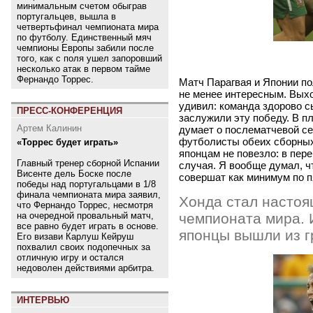
минимальным счетом обыграв
португальцев, вышла в
четвертьфинал чемпионата мира
по футболу. Единственный мяч
чемпионы Европы забили после
того, как с поля ушел запоровший
несколько атак в первом тайме
Фернандо Торрес.
Матч Парагвая и Японии по
не менее интересным. Выхо
удивил: команда здорово с
ПРЕСС-КОНФЕРЕНЦИЯ
заслужили эту победу. В 
Артем Калинин
думает о послематчевой се
футболисты обеих сборных
«Торрес будет играть»
японцам не повезло: в пер
Главный тренер сборной Испании
случая. Я вообще думал, ч
Висенте дель Боске после
совершат как минимум по п
победы над португальцами в 1/8
финала чемпионата мира заявил,
Хонда стал настоя
что Фернандо Торрес, несмотря
чемпионата мира. 
на очередной провальный матч,
все равно будет играть в основе.
японцы вышли из г
Его визави Карлуш Кейруш
похвалил своих подопечных за
отличную игру и остался
недоволен действиями арбитра.
ИНТЕРВЬЮ