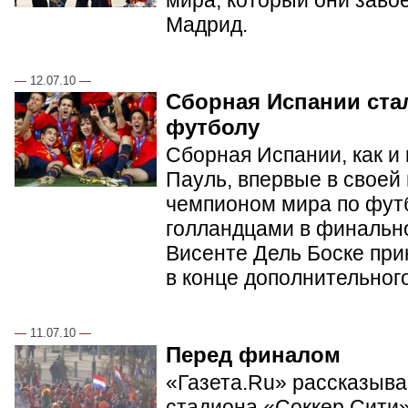
мира, который они заво
Мадрид.
—
12.07.10
—
Сборная Испании ста
футболу
Сборная Испании, как и
Пауль, впервые в своей
чемпионом мира по фут
голландцами в финальн
Висенте Дель Боске при
в конце дополнительног
—
11.07.10
—
Перед финалом
«Газета.Ru» рассказывае
стадиона «Соккер Сити»