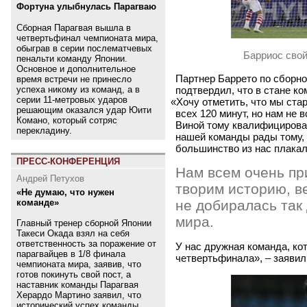
Фортуна улыбнулась Парагваю
Сборная Парагвая вышла в
четвертьфинал чемпионата мира,
обыграв в серии послематчевых
Барриос свой
пенальти команду Японии.
Основное и дополнительное
Партнер Баррето по сборн
время встречи не принесло
подтвердил, что в стане к
успеха никому из команд, а в
серии 11-метровых ударов
«
Хочу отметить, что мы ста
решающим оказался удар Юити
всех 120 минут, но нам не 
Комано, который сотряс
Виной тому квалифицирова
перекладину.
нашей команды рады тому,
большинство из нас плакал
ПРЕСС-КОНФЕРЕНЦИЯ
Нам всем очень при
Андрей Петухов
творим историю, в
«Не думаю, что нужен
команде»
не добиралась так
мира.
Главный тренер сборной Японии
Такеси Окада взял на себя
ответственность за поражение от
У нас дружная команда, ко
парагвайцев в 1/8 финала
четвертьфинала», – заяви
чемпионата мира, заявив, что
готов покинуть свой пост, а
наставник команды Парагвая
Херардо Мартино заявил, что
исторический успех команды,