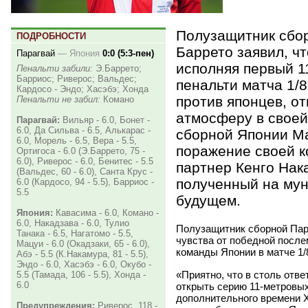
Полузащитник сбор
ПОДРОБНОСТИ
Баррето заявил, чт
Парагвай
—
Япония
0:0 (5:3-пен)
исполняя первый 1
Пенальти забили:
Э.Баррето;
Барриос; Риверос; Вальдес;
пенальти матча 1/
Кардосо - Эндо; Хасэбэ; Хонда
против японцев, о
Пенальти не забил:
Комано
атмосферу в своей
Парагвай:
Вильяр - 6.0, Бонет -
6.0, Да Сильва - 6.5, Алькарас -
сборной Японии Ма
6.0, Морель - 6.5, Вера - 5.5,
поражение своей к
Ортигоса - 6.0 (Э.Баррето, 75 -
6.0), Риверос - 6.0, Бенитес - 5.5
партнер Кенго Нака
(Вальдес, 60 - 6.0), Санта Крус -
полученный на мун
6.0 (Кардосо, 94 - 5.5), Барриос -
5.5
будущем.
Япония:
Кавасима - 6.0, Комано -
6.0, Накадзава - 6.0, Тулио
Полузащитник сборной Пар
Танака - 6.5, Нагатомо - 5.5,
чувства от победной после
Мацуи - 6.0 (Окадзаки, 65 - 6.0),
команды Японии в матче 1/
Абэ - 5.5 (К.Накамура, 81 - 5.5),
Эндо - 6.0, Хасэбэ - 6.0, Окубо -
«Приятно, что в столь отв
5.5 (Тамада, 106 - 5.5), Хонда -
6.0
открыть серию 11-метровых
дополнительного времени Х
Предупреждения:
Риверос, 118 -