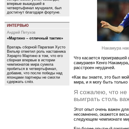
впервые вышедшей в
четвертьфинал мундиаля, был
достигнут благодаря фортуне.
ИНТЕРВЬЮ
Андрей Петухов
«Мартино – отличный тактик»
Вратарь сборной Парагвая Хусто
Накамура на
Вильяр отметил роль наставника
Херарто Мартино в том, что его
Что касается проигравшей 
сборная впервые в истории
самураев» Кенго Накамура,
чемпионатов мира сумела
расстроен неудачей.
пробиться в четвертьфинал,
добавив, что после победы над
«
Как вы знаете, это был мо
японцами партнеры не смогли
мира, и я могу быть только
сдержать слёз.
Я сожалею, что не
выиграть столь ва
Этот опыт очень важен для
несомненно, окажется весь
следующем чемпионате мир
Его более опытный партне