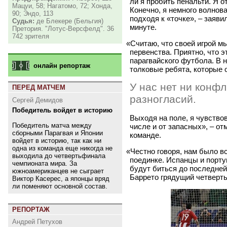
ли я пробить пенальти. Я о
Мацуи, 58; Нагатомо, 72; Хонда,
Конечно, я немного волнова
90; Эндо, 113
подходя к «точке», – заяви
Судья:
де Блекере (Бельгия)
минуте.
Претория. "Лотус-Версфелд". 36
742 зрителя
«
Считаю, что своей игрой 
первенства. Приятно, что э
парагвайского футбола. В 
онлайн репортаж
толковые ребята, которые
У нас нет ни конфл
ПЕРЕД МАТЧЕМ
разногласий.
Сергей Демидов
Победитель войдет в историю
Выходя на поле, я чувствов
Победитель матча между
числе и от запасных», – о
сборными Парагвая и Японии
команде.
войдет в историю, так как ни
одна из команда еще никогда не
«
Честно говоря, нам было в
выходила до четвертьфинала
поединке. Испанцы и порту
чемпионата мира. За
будут биться до последней
южноамериканцев не сыграет
Баррето грядущий четверт
Виктор Касерес, а японцы вряд
ли поменяют основной состав.
РЕПОРТАЖ
Андрей Петухов