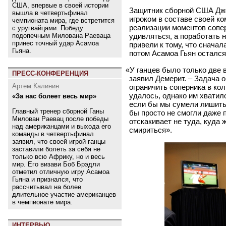
США, впервые в своей истории
Защитник сборной США Дже
вышла в четвертьфинал
игроком в составе своей к
чемпионата мира, где встретится
реализации моментов сопе
с уругвайцами. Победу
подопечным Милована Раеваца
удивляться, а поработать 
принес точный удар Асамоа
привели к тому, что сначал
Гьяна.
потом Асамоа Гьян остался 
«
У ганцев было только две 
ПРЕСС-КОНФЕРЕНЦИЯ
заявил Демерит. – Задача 
Артем Калинин
ограничить соперника в ко
удалось, однако им хватило
«За нас болеет весь мир»
если бы мы сумели лишить
Главный тренер сборной Ганы
бы просто не смогли даже 
Милован Раевац после победы
отскакивает не туда, куда 
над американцами и выхода его
смириться».
команды в четвертьфинал
заявил, что своей игрой ганцы
заставили болеть за себя не
только всю Африку, но и весь
мир. Его визави Боб Брэдли
отметил отличную игру Асамоа
Гьяна и признался, что
рассчитывал на более
длительное участие американцев
в чемпионате мира.
ИНТЕРВЬЮ