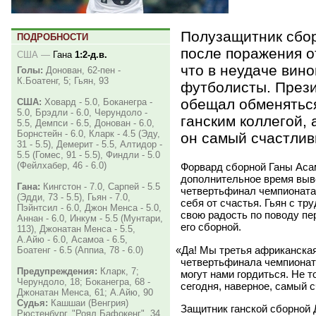
Полузащитник сбо
ПОДРОБНОСТИ
после поражения о
США
—
Гана
1:2-д.в.
что в неудаче вин
Голы:
Донован, 62-пен -
К.Боатенг, 5; Гьян, 93
футболисты. През
обещал обменятьс
США:
Ховард - 5.0, Боканегра -
5.0, Брэдли - 6.0, Черундоло -
ганским коллегой, 
5.5, Демпси - 6.5, Донован - 6.0,
Борнстейн - 6.0, Кларк - 4.5 (Эду,
он самый счастлив
31 - 5.5), Демерит - 5.5, Алтидор -
5.5 (Гомес, 91 - 5.5), Финдли - 5.0
(Фейлхабер, 46 - 6.0)
Форвард сборной Ганы Асам
дополнительное время вы
Гана:
Кингстон - 7.0, Сарпей - 5.5
четвертьфинал чемпионата 
(Эдди, 73 - 5.5), Гьян - 7.0,
себя от счастья. Гьян с тр
Пэйнтсил - 6.0, Джон Менса - 5.0,
свою радость по поводу пе
Аннан - 6.0, Инкум - 5.5 (Мунтари,
его сборной.
113), Джонатан Менса - 5.5,
А.Айю - 6.0, Асамоа - 6.5,
«
Да! Мы третья африканская
Боатенг - 6.5 (Аппиа, 78 - 6.0)
четвертьфинала чемпионата
Предупреждения:
Кларк, 7;
могут нами гордиться. Не т
Черундоло, 18; Боканегра, 68 -
сегодня, наверное, самый 
Джонатан Менса, 61; А.Айю, 90
Судья:
Кашшаи (Венгрия)
Защитник ганской сборной 
Рюстенбург. "Роял Бафокенг". 34