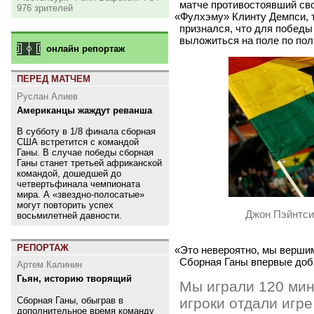
матче противостоявший св
976 зрителей
«
Фулхэму» Клинту Демпси, 
признался, что для побед
выложиться на поле по пол
онлайн репортаж
ПЕРЕД МАТЧЕМ
Руслан Алиев
Американцы жаждут реванша
В субботу в 1/8 финала сборная
США встретится с командой
Ганы. В случае победы сборная
Ганы станет третьей африканской
командой, дошедшей до
четвертьфинала чемпионата
мира. А «звездно-полосатые»
могут повторить успех
Джон Пэйнтси
восьмилетней давности.
РЕПОРТАЖ
«
Это невероятно, мы вершим
Сборная Ганы впервые доб
Артем Калинин
Гьян, историю творящий
Мы играли 120 мин
Сборная Ганы, обыграв в
игроки отдали игре
дополнительное время команду