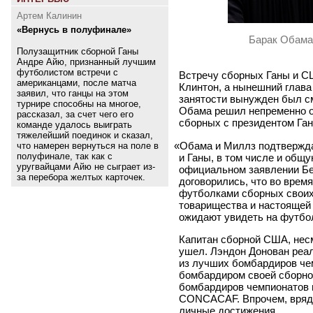
Артем Калинин
«Вернусь в полуфинале»
Барак Обама
Полузащитник сборной Ганы
Андре Айю, признанный лучшим
футболистом встречи с
Встречу сборных Ганы и С
американцами, после матча
Клинтон, а нынешний глава
заявил, что ганцы на этом
занятости вынужден был см
турнире способны на многое,
Обама решил непременно 
рассказал, за счет чего его
сборных с президентом Га
команде удалось выиграть
тяжелейший поединок и сказал,
«
Обама и Миллз подтвержд
что намерен вернуться на поле в
полуфинале, так как с
и Ганы, в том числе и общу
уругвайцами Айю не сыграет из-
официальном заявлении Бе
за перебора желтых карточек.
договорились, что во врем
футболками сборных своих
товарищества и настоящей 
ожидают увидеть на футбо
Капитан сборной США, несм
ушел. Лэндон Донован реал
из лучших бомбардиров че
бомбардиром своей сборно
бомбардиров чемпионатов 
CONCACAF. Впрочем, вряд 
личные достижения.