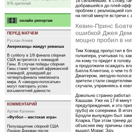
16 сильнейших. К слову, г
976 зрителей
добравшейся до плей-офф 
проблем с реализацией го
на пятой минуте встречи с
онлайн репортаж
Кевин-Принс Боате
ошибкой Джея Дем
ПЕРЕД МАТЧЕМ
мощно пробил в ни
Руслан Алиев
Американцы жаждут реванша
Тим Ховард пропустил в бл
голкипера, учитывая то, ка
В субботу в 1/8 финала сборная
США встретится с командой
ли кому-то придет в голову
Ганы. В случае победы сборная
а продолжили осаждать вл
Ганы станет третьей африканской
Билла Клинтона, о чем-то 
командой, дошедшей до
Джаггером, звездно-полоса
четвертьфинала чемпионата
зрители стали свидетелями
мира. А «звездно-полосатые»
скучали, упражняясь в изв
могут повторить успех
восьмилетней давности.
Довольно странно работал
Кашшаи. Уже на 17-й мину
КОММЕНТАРИЙ
предупреждения, и это при
грубо) их соперники. В ито
Артем Калинин
Брэдли вынужден был зам
«Футбол – жестокая игра»
Кларка. При этом тренер до
объясняя ему причины свое
Полузащитник сборной США
вышел Морис Эду.
Лэндон Донован после