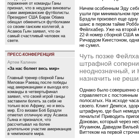
поражения от команды Ганы
признал, что в неудаче виноваты
Ничем особенным Эду себя
сами американские футболисты.
ушли при минимальном пре
Президент США Барак Обама
Брэдли произвел еще одну 
обещал обменяться футболками
шанс в первом тайме Робби
со своим ганским коллегой, а
Фейлхабер. Уже на второй 
Асамоа Гьян заявил, что он
22-й номер сборной США мо
самый счастливый человек на
Ричардом Кингстоном, одна
свете.
не сумел.
ПРЕСС-КОНФЕРЕНЦИЯ
Чуть позже Фейлха
Артем Калинин
штрафной соперни
«За нас болеет весь мир»
неоднозначный, и
назначить не реши
Главный тренер сборной Ганы
Милован Раевац после победы
над американцами и выхода его
Однако было совершенно оч
команды в четвертьфинал
справляется с постоянным 
заявил, что своей игрой ганцы
полосатых. На исходе часа
заставили болеть за себя не
своего. Клинт Демпси, здо
только всю Африку, но и весь
мир. Его визави Боб Брэдли
штрафную, где был немедл
отметил отличную игру Асамоа
пенальти! Приводить приго
Гьяна и признался, что
Донован, который через не
рассчитывал на более
Игуаином, Давидом Вильей
длительное участие американцев
Виттеком на первой строчк
в чемпионате мира.