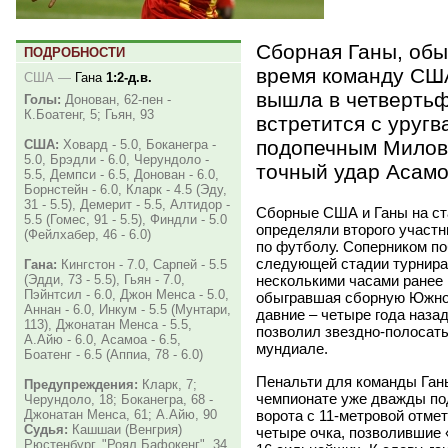
Сборная Ганы, обы
ПОДРОБНОСТИ
время команду США
США
—
Гана
1:2-д.в.
вышла в четвертьф
Голы:
Донован, 62-пен -
К.Боатенг, 5; Гьян, 93
встретится с уруг
подопечным Милов
США:
Ховард - 5.0, Боканегра -
5.0, Брэдли - 6.0, Черундоло -
точный удар Асамо
5.5, Демпси - 6.5, Донован - 6.0,
Борнстейн - 6.0, Кларк - 4.5 (Эду,
31 - 5.5), Демерит - 5.5, Алтидор -
Сборные США и Ганы на ст
5.5 (Гомес, 91 - 5.5), Финдли - 5.0
определяли второго участ
(Фейлхабер, 46 - 6.0)
по футболу. Соперником по
следующей стадии турнира
Гана:
Кингстон - 7.0, Сарпей - 5.5
несколькими часами ранее 
(Эдди, 73 - 5.5), Гьян - 7.0,
Пэйнтсил - 6.0, Джон Менса - 5.0,
обыгравшая сборную Южной
Аннан - 6.0, Инкум - 5.5 (Мунтари,
давние – четыре года наза
113), Джонатан Менса - 5.5,
позволил звездно-полосаты
А.Айю - 6.0, Асамоа - 6.5,
мундиале.
Боатенг - 6.5 (Аппиа, 78 - 6.0)
Пенальти для команды Ган
Предупреждения:
Кларк, 7;
чемпионате уже дважды п
Черундоло, 18; Боканегра, 68 -
ворота с 11-метровой отме
Джонатан Менса, 61; А.Айю, 90
Судья:
Кашшаи (Венгрия)
четыре очка, позволившие
Рюстенбург. "Роял Бафокенг". 34