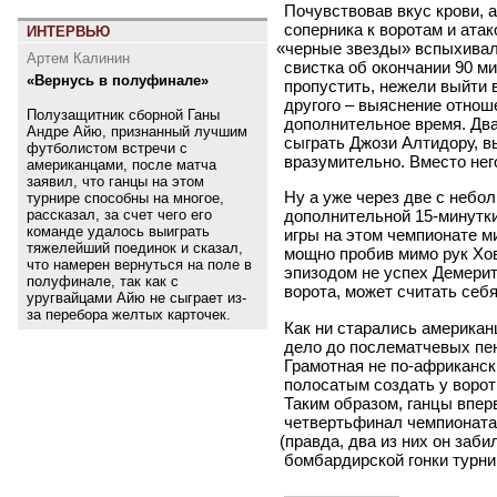
Почувствовав вкус крови,
соперника к воротам и ата
ИНТЕРВЬЮ
«
черные звезды» вспыхивал
Артем Калинин
свистка об окончании 90 ми
«Вернусь в полуфинале»
пропустить, нежели выйти в
другого – выяснение отнош
Полузащитник сборной Ганы
дополнительное время. Два
Андре Айю, признанный лучшим
сыграть Джози Алтидору, 
футболистом встречи с
вразумительно. Вместо нег
американцами, после матча
заявил, что ганцы на этом
Ну а уже через две с небо
турнире способны на многое,
рассказал, за счет чего его
дополнительной 15-минутки
команде удалось выиграть
игры на этом чемпионате м
тяжелейший поединок и сказал,
мощно пробив мимо рук Хова
что намерен вернуться на поле в
эпизодом не успех Демерит,
полуфинале, так как с
ворота, может считать себя
уругвайцами Айю не сыграет из-
за перебора желтых карточек.
Как ни старались американ
дело до послематчевых пен
Грамотная не по-африканск
полосатым создать у ворот
Таким образом, ганцы впер
четвертьфинал чемпионата 
(
правда, два из них он заби
бомбардирской гонки турни