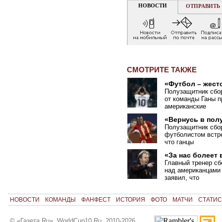
НОВОСТИ
ОТПРАВИТЬ
СМОТРИТЕ ТАКЖЕ
«Футбол – жест
Полузащитник сбо
от команды Ганы п
американские
«Вернусь в пол
Полузащитник сбо
футболистом встре
что ганцы
«За нас болеет 
Главный тренер с
над американцами
заявил, что
НОВОСТИ
КОМАНДЫ
ФАНФЕСТ
ИСТОРИЯ
ФОТО
МАТЧИ
СТАТИС
© «Газета.Ru», WorldCup10.Ru, 2010-2026.