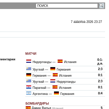
7 àâãóñòà 2026 23:27
МАТЧИ
ментарии
0:1-
Нидерланды
—
Испания
д.в.
2:3
Уругвай
—
Германия
0:1
Германия
—
Испания
2:3
Уругвай
—
Нидерланды
0:1
Парагвай
—
Испания
0:4
Аргентина
—
Германия
БОМБАРДИРЫ
Давид Вилья
5
(Испания)