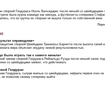
ан сборной Гондураса Ноэль Вальядарес после ничьей со швейцарцами з
трече была нужна команде как никогда, а футболисты соперника Стефан
ались, что из группы их сборная не вышла только по собственной вине.
Перей
ЖЕ
зультат справедлив»
защитник сборной Швейцарии Транкильо Барнетта после вылета своей 
ионата мира объяснил неудачу низкой результативностью,
о было играть так с самого начала»
ный тренер сборной Гондураса Рейнальдо Руэда после ничьей своих по
инке со швейцарцами заявил, что действовать
евой Гондурас
ная Гондураса, сыграв вничью со швейцарцами, набрала первое очко на
, не позволив своему сопернику выйти