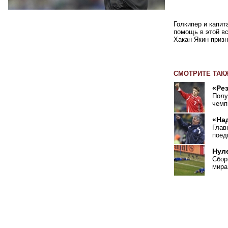
Голкипер и капит
помощь в этой вс
Хакан Якин призн
СМОТРИТЕ ТАК
«Ре
Полу
чемп
«Над
Глав
поед
Нул
Сбор
мира