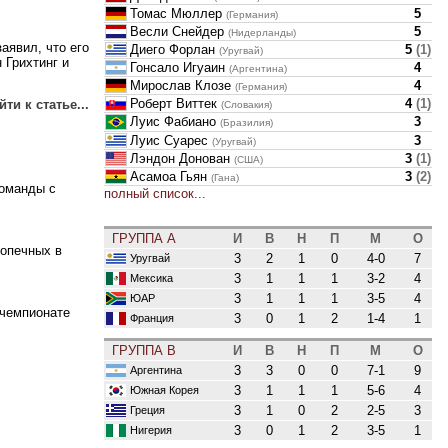
Томас Мюллер
5
(Германия)
Весли Снейдер
5
(Нидерланды)
аявил, что его
Диего Форлан
5
(
1
)
(Уругвай)
 Грихтинг и
Гонсало Игуаин
4
(Аргентина)
Мирослав Клозе
4
(Германия)
Роберт Виттек
4
(
1
)
ти к статье...
(Словакия)
Луис Фабиано
3
(Бразилия)
Луис Суарес
3
(Уругвай)
Лэндон Донован
3
(
1
)
(США)
Асамоа Гьян
3
(
2
)
(Гана)
команды с
полный список...
ГРУППА A
И
В
Н
П
М
О
допечных в
3
2
1
0
4-0
7
Уругвай
3
1
1
1
3-2
4
Мексика
3
1
1
1
3-5
4
ЮАР
 чемпионате
3
0
1
2
1-4
1
Франция
ГРУППА B
И
В
Н
П
М
О
3
3
0
0
7-1
9
Аргентина
3
1
1
1
5-6
4
Южная Корея
3
1
0
2
2-5
3
Греция
3
0
1
2
3-5
1
Нигерия