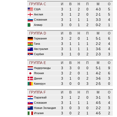
ГРУППА C
И
В
Н
П
М
О
3
1
2
0
4-3
5
США
3
1
2
0
2-1
5
Англия
3
1
1
1
3-3
4
Словения
3
0
1
2
0-2
1
Алжир
ГРУППА D
И
В
Н
П
М
О
3
2
0
1
5-1
6
Германия
3
1
1
1
2-2
4
Гана
3
1
1
1
3-6
4
Австралия
3
1
0
2
2-3
3
Сербия
ГРУППА E
И
В
Н
П
М
О
3
3
0
0
5-1
9
Нидерланды
3
2
0
1
4-2
6
Япония
3
1
0
2
3-6
3
Дания
3
0
0
3
2-5
0
Камерун
ГРУППА F
И
В
Н
П
М
О
3
1
2
0
3-1
5
Парагвай
3
1
1
1
4-5
4
Словакия
3
0
3
0
2-2
3
Новая Зеландия
3
0
2
1
4-5
2
Италия