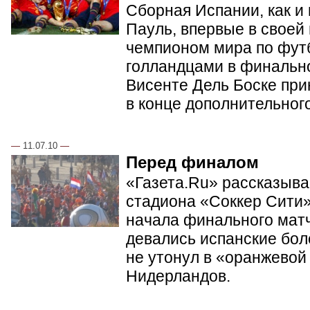
Сборная Испании, как и
Пауль, впервые в своей
чемпионом мира по фут
голландцами в финальн
Висенте Дель Боске при
в конце дополнительног
—
11.07.10
—
Перед финалом
«Газета.Ru» рассказывае
стадиона «Соккер Сити»
начала финального матч
девались испанские бол
не утонул в «оранжевой
Нидерландов.