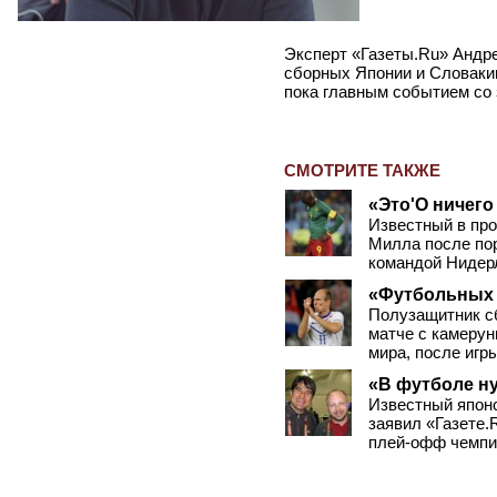
Эксперт
«
Газеты.Ru» Андр
сборных Японии и Словакии
пока главным событием со 
СМОТРИТЕ ТАКЖЕ
«Это'О ничего
Известный в пр
Милла после по
командой Нидер
«Футбольных 
Полузащитник с
матче с камеру
мира, после игр
«В футболе н
Известный япон
заявил
«
Газете.
плей-офф чемпи