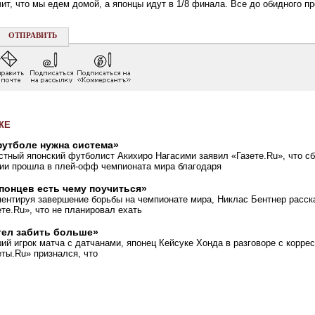
чит, что мы едем домой, а японцы идут в 1/8 финала. Все до обидного пр
ОТПРАВИТЬ
ЖЕ
футболе нужна система»
стный японский футболист Акихиро Нагасими заявил
«
Газете.Ru», что с
ии прошла в плей-офф чемпионата мира благодаря
японцев есть чему поучиться»
ентируя завершение борьбы на чемпионате мира, Никлас Бентнер расск
ете.Ru», что не планировал ехать
тел забить больше»
ий игрок матча с датчанами, японец Кейсуке Хонда в разговоре с корре
еты.Ru» признался, что