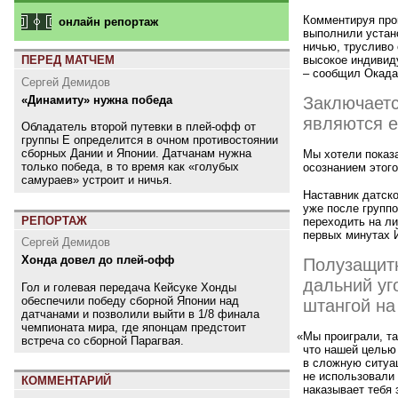
Комментируя про
онлайн репортаж
выполнили устано
ничью, трусливо 
высокое индивиду
ПЕРЕД МАТЧЕМ
– сообщил Окада.
Сергей Демидов
«Динамиту» нужна победа
Заключаетс
являются 
Обладатель второй путевки в плей-офф от
группы E определится в очном противостоянии
сборных Дании и Японии. Датчанам нужна
Мы хотели показ
только победа, в то время как «голубых
осознанием этого
самураев» устроит и ничья.
Наставник датско
уже после группо
РЕПОРТАЖ
переходить на ли
первых минутах 
Сергей Демидов
Хонда довел до плей-офф
Полузащитн
дальний уг
Гол и голевая передача Кейсуке Хонды
обеспечили победу сборной Японии над
штангой на
датчанами и позволили выйти в 1/8 финала
чемпионата мира, где японцам предстоит
«
Мы проиграли, та
встреча со сборной Парагвая.
что нашей целью 
в сложную ситуац
не использовали 
КОММЕНТАРИЙ
наказывает тебя 