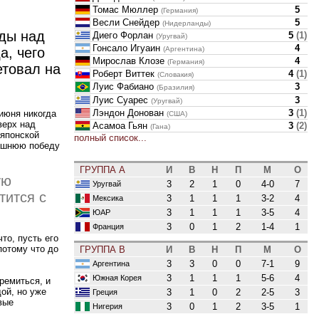
Томас Мюллер
5
(Германия)
Весли Снейдер
5
(Нидерланды)
ды над
Диего Форлан
5
(
1
)
(Уругвай)
Гонсало Игуаин
4
(Аргентина)
а, чего
Мирослав Клозе
4
(Германия)
етовал на
Роберт Виттек
4
(
1
)
(Словакия)
Луис Фабиано
3
(Бразилия)
Луис Суарес
3
(Уругвай)
Лэндон Донован
3
(
1
)
июня никогда
(США)
верх над
Асамоа Гьян
3
(
2
)
(Гана)
 японской
полный список...
ашнюю победу
ГРУППА A
И
В
Н
П
М
О
ую
3
2
1
0
4-0
7
Уругвай
тится с
3
1
1
1
3-2
4
Мексика
3
1
1
1
3-5
4
ЮАР
3
0
1
2
1-4
1
Франция
то, пусть его
потому что до
ГРУППА B
И
В
Н
П
М
О
3
3
0
0
7-1
9
Аргентина
3
1
1
1
5-6
4
Южная Корея
ремиться, и
ой, но уже
3
1
0
2
2-5
3
Греция
вые
3
0
1
2
3-5
1
Нигерия