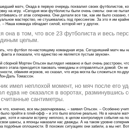
шедший матч, Окада в первую очередь похвалил своих футболистов, ко
вку на игру.
«
Сегодня мои футболисты были очень смелы: они не пыта
отбиваясь от атак соперника. Они делали все так, как им было сказано,
альное мастерство, не стушевались под прессингом. За это я им крайн
 – Наша команда обладает силой, которой нет у других.
я она в том, что все 23 футболиста и весь пер
единым целым.
ать, что футбол по-настоящему командная игра. Сегодняшний матч мы н
 факта и показали, что единство не является пустым звуком».
й сборной Мортен Ольсен выглядел неважно и был очень расстроен, что
вого этапа приходится паковать чемоданы и отправляться домой. Он не
чности, обвиняя игроков, но сказал, что игра могла бы сложиться по-дру
Йон-Даль Томассон.
ик имел неплохой момент, но мяч после его уд
ол едва не оказался в воротах, разминувшись с
 считанные сантиметры.
к что, конечно, все мы разочарованы, – заявил Ольсен. – Особенно учит
было пройти в плей-офф – и это было вполне реально. Но в начале мат
ию, хотя и начали встречу неплохо, в целом контролируя события на п
свои шансы, а японцы наказали нас дважды. А на таком уровне соперник
за подобные оплошности. В похожих ситуациях они забили, а мы нет. Вот