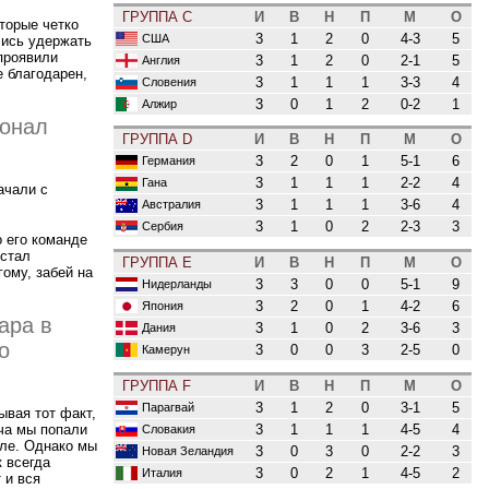
ГРУППА C
И
В
Н
П
М
О
торые четко
3
1
2
0
4-3
5
США
лись удержать
 проявили
3
1
2
0
2-1
5
Англия
е благодарен,
3
1
1
1
3-3
4
Словения
3
0
1
2
0-2
1
Алжир
сонал
ГРУППА D
И
В
Н
П
М
О
3
2
0
1
5-1
6
Германия
3
1
1
1
2-2
4
Гана
ачали с
3
1
1
1
3-6
4
Австралия
3
1
0
2
2-3
3
Сербия
 его команде
 стал
ГРУППА E
И
В
Н
П
М
О
гому, забей на
3
3
0
0
5-1
9
Нидерланды
3
2
0
1
4-2
6
Япония
ара в
3
1
0
2
3-6
3
Дания
о
3
0
0
3
2-5
0
Камерун
ГРУППА F
И
В
Н
П
М
О
3
1
2
0
3-1
5
Парагвай
ывая тот факт,
3
1
1
1
4-5
4
Словакия
ча мы попали
оле. Однако мы
3
0
3
0
2-2
3
Новая Зеландия
 всегда
3
0
2
1
4-5
2
Италия
 и вся