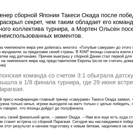
енер сборной Японии Такеси Окада после побе
раскрыл секрет, чем таким обладает его команд
дного коллектива турнира, а Мортен Ольсен пос
неиспользованных моментов.
на чемпионате мира уже добилась многого.
«
Голубые самураи» до этого 
а мундиалях за пределами своей страны. В ЮАР японцы сначала взяли 
атем над датчанами. Причем выигрыш у сборной Дании стал первой для
 на чемпионате мира над представителем Европы
(
если не считать дом
ии).
японская команда со счетом 3:1 обыграла датск
вышла в 1/8 финала турнира, где 29 июня встре
арагвая.
й пресс-конференции главный тренер
«
самураев» Такеси Окада заявил, ч
ужна только ничья, игроки выходили на матч только с целью победить, 
н говорил, что японцы дойдут до полуфинала.
сь своей финальной цели, – заявил Окада. – Нам все еще есть куда ст
 станет встреча со сборной Парагвая. Сегодня мы наслаждаемся побед
м этот результат и начнем подготовку к новым битвам, нацелимся на но