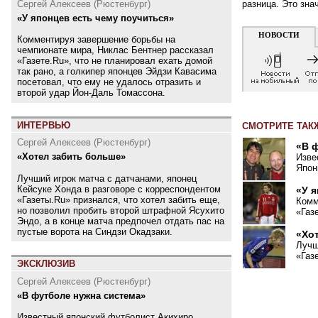
Сергей Алексеев (Рюстенбург)
разница. Это зна
«У японцев есть чему поучиться»
НОВОСТИ
Комментируя завершение борьбы на
чемпионате мира, Никлас Бентнер рассказал
«Газете.Ru», что не планировал ехать домой
так рано, а голкипер японцев Эйдзи Кавасима
посетовал, что ему не удалось отразить и
второй удар Йон-Даль Томассона.
ИНТЕРВЬЮ
СМОТРИТЕ ТАК
Сергей Алексеев (Рюстенбург)
«В 
«Хотел забить больше»
Изве
Япон
Лучший игрок матча с датчанами, японец
Кейсуке Хонда в разговоре с корреспондентом
«У 
«Газеты.Ru» признался, что хотел забить еще,
Комм
но позволил пробить второй штрафной Ясухито
«Газ
Эндо, а в конце матча предпочел отдать пас на
пустые ворота на Синдзи Окадзаки.
«Хо
Лучш
«Газ
ЭКСКЛЮЗИВ
Сергей Алексеев (Рюстенбург)
«В футболе нужна система»
Известный японский футболист Акихиро