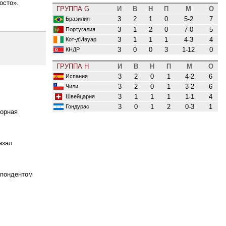
осто».
ГРУППА G
И
В
Н
П
М
О
3
2
1
0
5-2
7
Бразилия
3
1
2
0
7-0
5
Португалия
3
1
1
1
4-3
4
Кот-д'Ивуар
3
0
0
3
1-12
0
КНДР
ГРУППА H
И
В
Н
П
М
О
3
2
0
1
4-2
6
Испания
3
2
0
1
3-2
6
Чили
3
1
1
1
1-1
4
Швейцария
3
0
1
2
0-3
1
Гондурас
борная
азал
спондентом