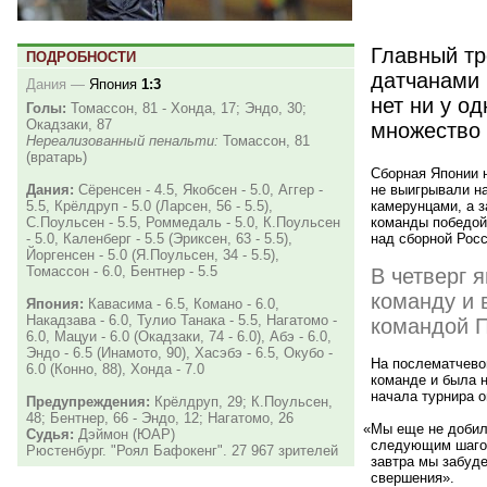
Главный тр
ПОДРОБНОСТИ
датчанами 
Дания
—
Япония
1:3
нет ни у о
Голы:
Томассон, 81 - Хонда, 17; Эндо, 30;
Окадзаки, 87
множество 
Нереализованный пенальти:
Томассон, 81
(вратарь)
Сборная Японии 
не выигрывали н
Дания:
Сёренсен - 4.5, Якобсен - 5.0, Аггер -
камерунцами, а з
5.5, Крёлдруп - 5.0 (Ларсен, 56 - 5.5),
команды победой
С.Поульсен - 5.5, Роммедаль - 5.0, К.Поульсен
над сборной Росс
- 5.0, Каленберг - 5.5 (Эриксен, 63 - 5.5),
Йоргенсен - 5.0 (Я.Поульсен, 34 - 5.5),
Томассон - 6.0, Бентнер - 5.5
В четверг 
команду и 
Япония:
Кавасима - 6.5, Комано - 6.0,
Накадзава - 6.0, Тулио Танака - 5.5, Нагатомо -
командой П
6.0, Мацуи - 6.0 (Окадзаки, 74 - 6.0), Абэ - 6.0,
Эндо - 6.5 (Инамото, 90), Хасэбэ - 6.5, Окубо -
На послематчево
6.0 (Конно, 88), Хонда - 7.0
команде и была н
начала турнира о
Предупреждения:
Крёлдруп, 29; К.Поульсен,
48; Бентнер, 66 - Эндо, 12; Нагатомо, 26
«
Мы еще не добили
Судья:
Дэймон (ЮАР)
следующим шагом
Рюстенбург. "Роял Бафокенг". 27 967 зрителей
завтра мы забуде
свершения».