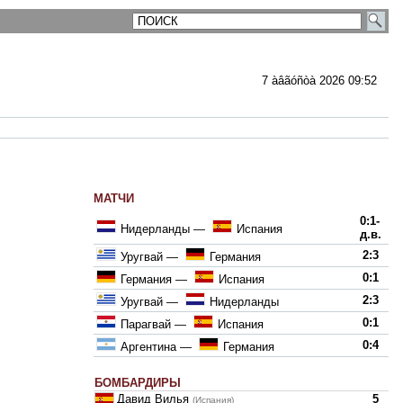
7 àâãóñòà 2026 09:52
МАТЧИ
ментарии
0:1-
Нидерланды
—
Испания
д.в.
2:3
Уругвай
—
Германия
0:1
Германия
—
Испания
2:3
Уругвай
—
Нидерланды
0:1
Парагвай
—
Испания
0:4
Аргентина
—
Германия
БОМБАРДИРЫ
Давид Вилья
5
(Испания)