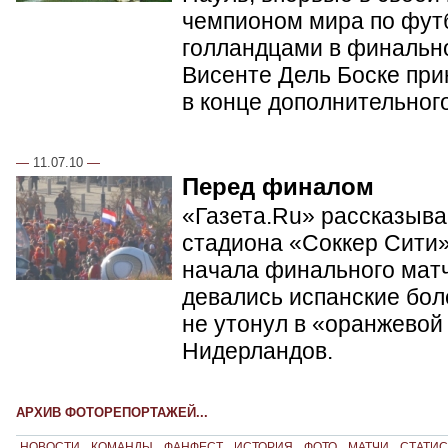
чемпионом мира по фут
голландцами в финальн
Висенте Дель Боске при
в конце дополнительног
—
11.07.10
—
Перед финалом
«Газета.Ru» рассказывае
стадиона «Соккер Сити»
начала финального матч
девались испанские бол
не утонул в «оранжевой
Нидерландов.
АРХИВ ФОТОРЕПОРТАЖЕЙ...
НОВОСТИ
КОМАНДЫ
ФАНФЕСТ
ИСТОРИЯ
ФОТО
МАТЧИ
СТАТИС