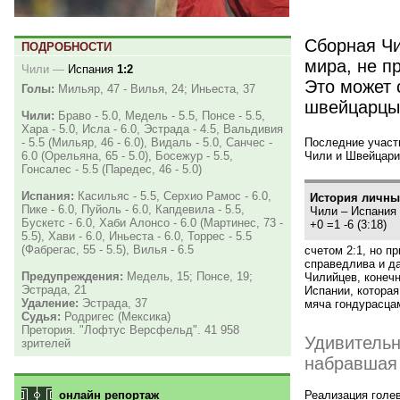
Сборная Чи
ПОДРОБНОСТИ
мира, не п
Чили
—
Испания
1:2
Это может 
Голы:
Мильяр, 47 - Вилья, 24; Иньеста, 37
швейцарцы 
Чили:
Браво - 5.0, Медель - 5.5, Понсе - 5.5,
Хара - 5.0, Исла - 6.0, Эстрада - 4.5, Вальдивия
Последние участн
- 5.5 (Мильяр, 46 - 6.0), Видаль - 5.0, Санчес -
Чили и Швейцари
6.0 (Орельяна, 65 - 5.0), Босежур - 5.5,
Гонсалес - 5.5 (Паредес, 46 - 5.0)
Испания:
Касильяс - 5.5, Серхио Рамос - 6.0,
История личны
Пике - 6.0, Пуйоль - 6.0, Капдевила - 5.5,
Чили – Испания
Бускетс - 6.0, Хаби Алонсо - 6.0 (Мартинес, 73 -
+0 =1 -6
(
3:18)
5.5), Хави - 6.0, Иньеста - 6.0, Торрес - 5.5
(Фабрегас, 55 - 5.5), Вилья - 6.5
счетом 2:1, но п
справедлива и да
Предупреждения:
Медель, 15; Понсе, 19;
Чилийцев, конечн
Эстрада, 21
Испании, котора
Удаление:
Эстрада, 37
мяча гондурасца
Судья:
Родригес (Мексика)
Претория. "Лофтус Версфельд". 41 958
Удивительн
зрителей
набравшая 
Реализация голе
онлайн репортаж