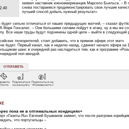
заявил наставник южноамериканцев Марсело Бьельса. – В 
снова постараемся продемонстрировать свои лучшие качест
2.40
лучший способ добыть нужный результат».
и будет сильно отличаться от наших предыдущих матчей, – сказал футб
А Марк Гонсалес. – Они большими силами пойдут в атаку, ну а мы же с
илу. Все наши труды будут подчинены одной цели – выйти в следующий 
ийских телезрителей, стоит добавить, что в прямом эфире этот матч
не будет. Первый канал, как и неделю назад, сдвинет начало эфира на 
ельщикам шанс в очередной раз насладиться тем, как в программе «Ро
чередной поп-звездой.
ОТПРАВИТЬ
ЖЕ
ррес пока не в оптимальных кондициях»
ерт «Газеты.Ru» Евгений Бушманов заявил, что после разгрома корейце
рждать, что португальцы –