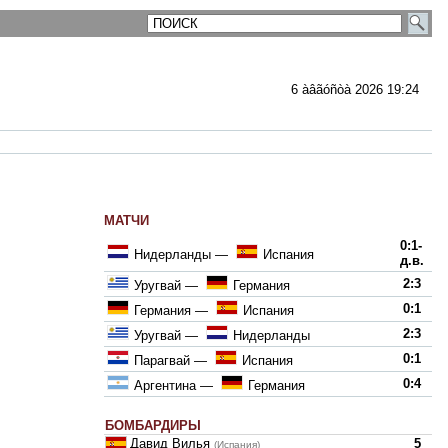
6 àâãóñòà 2026 19:24
МАТЧИ
ментарии
0:1-
Нидерланды
—
Испания
д.в.
2:3
Уругвай
—
Германия
0:1
Германия
—
Испания
2:3
Уругвай
—
Нидерланды
0:1
Парагвай
—
Испания
0:4
Аргентина
—
Германия
БОМБАРДИРЫ
Давид Вилья
5
(Испания)