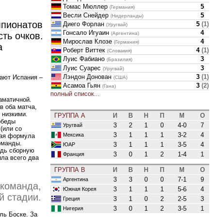
Томас Мюллер
5
(Германия)
Весли Снейдер
5
(Нидерланды)
мпионатов
Диего Форлан
5
(
1
)
(Уругвай)
Гонсало Игуаин
4
(Аргентина)
ть очков.
Мирослав Клозе
4
(Германия)
а
Роберт Виттек
4
(
1
)
(Словакия)
Луис Фабиано
3
(Бразилия)
Луис Суарес
3
(Уругвай)
Лэндон Донован
3
(
1
)
рают Испания –
(США)
Асамоа Гьян
3
(
2
)
(Гана)
полный список...
аматичной.
в оба матча,
 низкими.
ГРУППА A
И
В
Н
П
М
О
обеды
3
2
1
0
4-0
7
Уругвай
(
или со
3
1
1
1
3-2
4
Мексика
ная формула
оманды.
3
1
1
1
3-5
4
ЮАР
едь сборную
3
0
1
2
1-4
1
Франция
ила всего два
ГРУППА B
И
В
Н
П
М
О
3
3
0
0
7-1
9
Аргентина
 команда,
3
1
1
1
5-6
4
Южная Корея
й стадии.
3
1
0
2
2-5
3
Греция
3
0
1
2
3-5
1
Нигерия
ль Боске. За