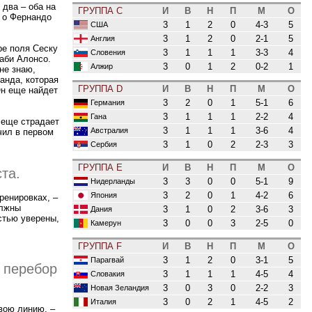
 два – оба на
ГРУППА C
И
В
Н
П
М
О
ь о Фернандо
3
1
2
0
4-3
5
США
3
1
2
0
2-1
5
Англия
ре поля Сеску
3
1
1
1
3-3
4
Словения
аби Алонсо.
3
0
1
2
0-2
1
Алжир
не знаю,
анда, которая
ГРУППА D
И
В
Н
П
М
О
Он еще найдет
3
2
0
1
5-1
6
Германия
3
1
1
1
2-2
4
Гана
 еще страдает
3
1
1
1
3-6
4
Австралия
чил в первом
3
1
0
2
2-3
3
Сербия
ГРУППА E
И
В
Н
П
М
О
та.
3
3
0
0
5-1
9
Нидерланды
3
2
0
1
4-2
6
Япония
ренировках, –
олжны
3
1
0
2
3-6
3
Дания
остью уверены,
3
0
0
3
2-5
0
Камерун
ГРУППА F
И
В
Н
П
М
О
3
1
2
0
3-1
5
Парагвай
 перебор
3
1
1
1
4-5
4
Словакия
3
0
3
0
2-2
3
Новая Зеландия
3
0
2
1
4-5
2
Италия
свою линию, –