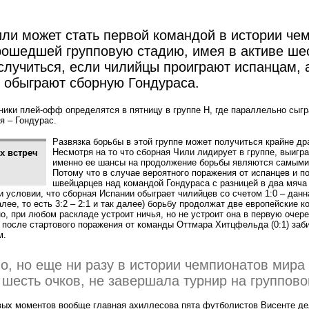
ли может стать первой командой в истории че
рошедшей групповую стадию, имея в активе шес
случиться, если чилийцы проиграют испанцам, 
обыграют сборную Гондураса.
ики плей-офф определятся в пятницу в группе H, где параллельно сыг
я – Гондурас.
Развязка борьбы в этой группе может получиться крайне др
Несмотря на то что сборная Чили лидирует в группе, выигра
х встреч
именно ее шансы на продолжение борьбы являются самыми
Потому что в случае вероятного поражения от испанцев и п
швейцарцев над командой Гондураса с разницей в два мяча
ри условии, что сборная Испании обыграет чилийцев со счетом 1:0 – дан
лее, то есть 3:2 – 2:1 и так далее) борьбу продолжат две европейские к
о, при любом раскладе устроит ничья, но не устроит она в первую очер
я после стартового поражения от команды Оттмара Хитцфельда
(
0:1) заб
м.
о, но еще ни разу в истории чемпионатов мира
шесть очков, не завершала турнир на группово
вых моментов вообще главная ахиллесова пята футболистов Висенте де