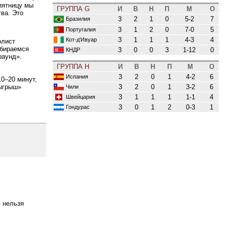
пятницу мы
ГРУППА G
И
В
Н
П
М
О
ва. Это
3
2
1
0
5-2
7
Бразилия
3
1
2
0
7-0
5
Португалия
3
1
1
1
4-3
4
Кот-д'Ивуар
олист
обираемся
3
0
0
3
1-12
0
КНДР
раунд».
ГРУППА H
И
В
Н
П
М
О
3
2
0
1
4-2
6
Испания
10–20 минут,
3
2
0
1
3-2
6
зыгрыш»
Чили
3
1
1
1
1-1
4
Швейцария
3
0
1
2
0-3
1
Гондурас
в нельзя