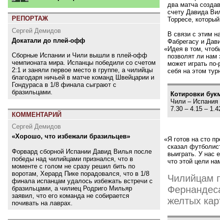
два матча создав
счету Давида Вил
РЕПОРТАЖ
Торресе, который
Сергей Демидов
В связи с этим н
Докатали до плей-офф
Фабрегасу и Дав
«
Идея в том, чтоб
Сборные Испании и Чили вышли в плей-офф
позволят ли нам 
чемпионата мира. Испанцы победили со счетом
может играть по-
2:1 и заняли первое место в группе, а чилийцы
себя на этом тур
благодаря ничьей в матче команд Швейцарии и
Гондураса в 1/8 финала сыграют с
бразильцами.
Котировки бук
Чили – Испания
7.30 – 4.15 – 1.4
КОММЕНТАРИЙ
Сергей Демидов
«Хорошо, что избежали бразильцев»
«
Я готов на сто п
сказал футболист
Форвард сборной Испании Давид Вилья после
выиграть. У нас 
победы над чилийцами признался, что в
что этой цели на
моменте с голом не сразу решил бить по
воротам, Херард Пике порадовался, что в 1/8
Чилийцам п
финала испанцам удалось избежать встречи с
Фернандеса
бразильцами, а чилиец Родриго Мильяр
заявил, что его команда не собирается
желтых кар
почивать на лаврах.