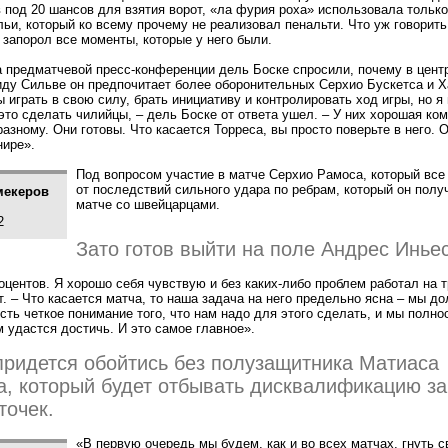
 под 20 шансов для взятия ворот,
«
ла фурия роха» использовала только
ьи, который ко всему прочему не реализовал пенальти. Что уж говорит
 запорол все моменты, которые у него были.
а предматчевой пресс-конференции дель Боске спросили, почему в цент
иду Сильве он предпочитает более оборонительных Серхио Бускетса и Х
ы играть в свою силу, брать инициативу и контролировать ход игры, но я 
это сделать чилийцы, – дель Боске от ответа ушел. – У них хорошая ком
разному. Они готовы. Что касается Торреса, вы просто поверьте в него. 
нире».
Под вопросом участие в матче Серхио Рамоса, который все
от последствий сильного удара по ребрам, который он полу
мекеров
матче со швейцарцами.
2
Зато готов выйти на поле Андрес Иньес
роцентов. Я хорошо себя чувствую и без каких-либо проблем работал на т
. – Что касается матча, то наша задача на него предельно ясна – мы д
есть четкое понимание того, что нам надо для этого сделать, и мы полн
м удастся достичь. И это самое главное».
ридется обойтись без полузащитника Матиаса
, который будет отбывать дисквалификацию за
точек.
«В первую очередь мы будем, как и во всех матчах, гнуть 