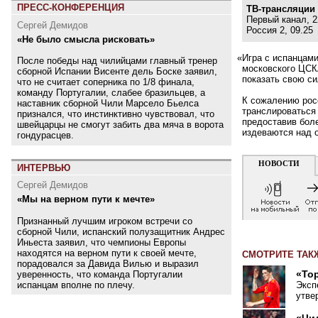
ПРЕСС-КОНФЕРЕНЦИЯ
ТВ-трансляции
Первый канал, 2
Сергей Демидов
Россия 2, 09.25
«Не было смысла рисковать»
«
Игра с испанцам
После победы над чилийцами главный тренер
московского ЦСК
сборной Испании Висенте дель Боске заявил,
показать свою с
что не считает соперника по 1/8 финала,
команду Португалии, слабее бразильцев, а
К сожалению росс
наставник сборной Чили Марсело Бьелса
транслироваться 
признался, что инстинктивно чувствовал, что
предоставив бол
швейцарцы не смогут забить два мяча в ворота
издеваются над о
гондурасцев.
НОВОСТИ
ИНТЕРВЬЮ
Сергей Демидов
«Мы на верном пути к мечте»
Признанный лучшим игроком встречи со
сборной Чили, испанский полузащитник Андрес
Иньеста заявил, что чемпионы Европы
находятся на верном пути к своей мечте,
СМОТРИТЕ ТАК
порадовался за Давида Вилью и выразил
уверенность, что команда Португалии
«То
испанцам вполне по плечу.
Эксп
утве