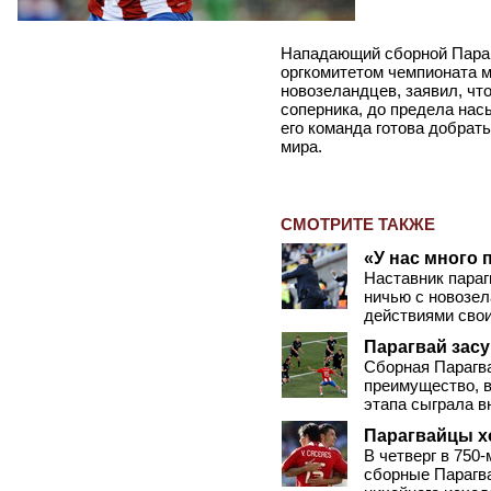
Нападающий сборной Параг
оргкомитетом чемпионата м
новозеландцев, заявил, что
соперника, до предела нас
его команда готова добрат
мира.
СМОТРИТЕ ТАКЖЕ
«У нас много 
Наставник пара
ничью с новозел
действиями сво
Парагвай зас
Сборная Парагва
преимущество, в
этапа сыграла в
Парагвайцы х
В четверг в 750
сборные Парагва