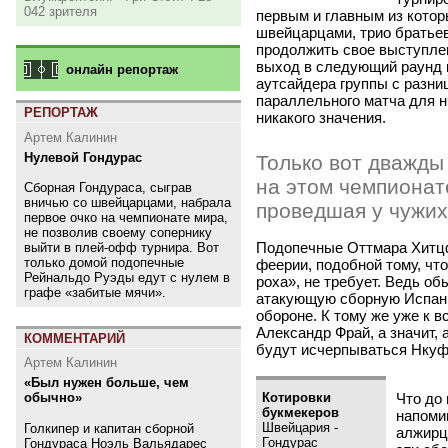
042 зрителя
первым и главным из котор
швейцарцами, трио братьев
продолжить свое выступле
выход в следующий раунд к
онлайн репортаж
аутсайдера группы с разниц
параллельного матча для н
РЕПОРТАЖ
никакого значения.
Артем Калинин
Нулевой Гондурас
Только вот дважды
на этом чемпионат
Сборная Гондураса, сыграв
вничью со швейцарцами, набрала
проведшая у чужих
первое очко на чемпионате мира,
не позволив своему сопернику
Подопечные Оттмара Хитцфе
выйти в плей-офф турнира. Вот
только домой подопечные
феерии, подобной тому, чт
Рейнальдо Руэды едут с нулем в
роха», не требует. Ведь о
графе «забитые мячи».
атакующую сборную Испании
обороне. К тому же уже к 
Александр Фрай, а значит,
КОММЕНТАРИЙ
будут исчерпываться Нкуф
Артем Калинин
«Был нужен больше, чем
Котировки
Что до 
обычно»
букмекеров
напомин
Швейцария -
Голкипер и капитан сборной
алжирцы
Гондурас
Гондураса Ноэль Вальядарес