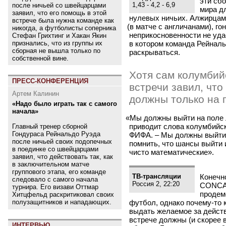
эти сб
1,43 - 4,2 - 6,9
после ничьей со швейцарцами
мира дл
заявил, что его помощь в этой
нулевых ничьих. Алжирцам 
встрече была нужна команде как
(
в матче с англичанами), го
никогда, а футболисты соперника
неприкосновенности не уда
Стефан Грихтинг и Хакан Якин
признались, что из группы их
в котором команда Рейналь
сборная не вышла только по
раскрываться.
собственной вине.
Хотя сам колумбий
ПРЕСС-КОНФЕРЕНЦИЯ
встречи завил, что
Артем Калинин
должны только на 
«Надо было играть так с самого
начала»
«
Мы должны выйти на поле 
приводит слова колумбийс
Главный тренер сборной
Гондураса Рейнальдо Руэда
ФИФА. – Мы должны выйти 
после ничьей своих подопечных
помнить, что шансы выйти и
в поединке со швейцарцами
чисто математические».
заявил, что действовать так, как
в заключительном матче
группового этапа, его команде
ТВ-трансляции
Конечно
следовало с самого начала
Россия 2, 22:20
CONCAC
турнира. Его визави Оттмар
продем
Хитцфельд раскритиковал своих
полузащитников и нападающих.
футбол, однако почему-то 
выдать желаемое за действ
встрече должны
(
и скорее 
ИНТЕРВЬЮ