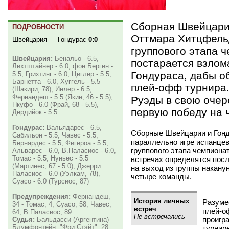
Сборная Швейцари
ПОДРОБНОСТИ
Оттмара Хитцфель
Швейцария — Гондурас
0:0
группового этапа 
Швейцария:
Бенальо - 6.5,
постарается взлом
Лихтштайнер - 6.0, фон Берген -
Гондураса, дабы об
5.5, Грихтинг - 6.0, Циглер - 5.5,
Барнетта - 6.0, Хуггель - 5.5
плей-офф турнира
(Шакири, 78), Инлер - 6.5,
Фернандеш - 5.5 (Якин, 46 - 5.5),
Руэды в свою очер
Нкуфо - 6.0 (Фрай, 68 - 5.5),
первую победу на 
Дердийок - 5.5
Гондурас:
Вальядарес - 6.5,
Сборные Швейцарии и Гонд
Сабильон - 5.5, Чавес - 5.5,
параллельно игре испанцев
Бернардес - 5.5, Фигероа - 5.5,
группового этапа чемпиона
Альварес - 6.0, В.Паласиос - 6.0,
Томас - 5.5, Нуньес - 5.5
встречах определятся посл
(Мартинес, 67 - 5.0), Джерри
на выход из группы накану
Паласиос - 6.0 (Уэлкам, 78),
четыре команды.
Суасо - 6.0 (Турсиос, 87)
Предупреждения:
Фернандеш,
История личных
Разуме
34 - Томас, 4; Суасо, 58; Чавес,
встреч
плей-о
64; В.Паласиос, 89
Не встречались
проигр
Судья:
Бальдасси (Аргентина)
Блумфонтейн. "Фри Стэйт". 28
турнир