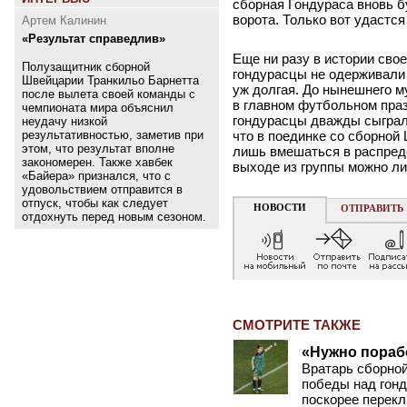
сборная Гондураса вновь б
ворота. Только вот удастс
Артем Калинин
«Результат справедлив»
Еще ни разу в истории сво
Полузащитник сборной
гондурасцы не одерживали 
Швейцарии Транкильо Барнетта
уж долгая. До нынешнего м
после вылета своей команды с
в главном футбольном праз
чемпионата мира объяснил
гондурасцы дважды сыграли
неудачу низкой
результативностью, заметив при
что в поединке со сборной
этом, что результат вполне
лишь вмешаться в распреде
закономерен. Также хавбек
выходе из группы можно ли
«Байера» признался, что с
удовольствием отправится в
отпуск, чтобы как следует
НОВОСТИ
ОТПРАВИТЬ
отдохнуть перед новым сезоном.
СМОТРИТЕ ТАКЖЕ
«Нужно пораб
Вратарь сборно
победы над гонд
поскорее перек