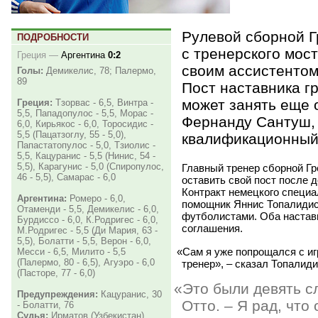
Рулевой сборной Г
ПОДРОБНОСТИ
с тренерского мос
Греция
—
Аргентина
0:2
своим ассистентом
Голы:
Демикелис, 78; Палермо,
89
Пост наставника г
может занять еще 
Греция:
Тзорвас - 6,5, Винтра -
5,5, Пападопулос - 5,5, Морас -
Фернанду Сантуш,
6,0, Кирьякос - 6,0, Торосидис -
5,5 (Пацатзоглу, 55 - 5,0),
квалификационный 
Папастатопулос - 5,0, Тзиолис -
5,5, Кацуранис - 5,5 (Нинис, 54 -
5,5), Карагунис - 5,0 (Спиропулос,
Главный тренер сборной Гр
46 - 5,5), Самарас - 6,0
оставить свой пост после д
Контракт немецкого специал
Аргентина:
Ромеро - 6,0,
помощник Яннис Топалидис 
Отаменди - 5,5, Демикелис - 6,0,
футболистами. Оба настав
Бурдиссо - 6,0, К.Родригес - 6,0,
соглашения.
М.Родригес - 5,5 (Ди Мария, 63 -
5,5), Болатти - 5,5, Верон - 6,0,
«
Сам я уже попрощался с иг
Месси - 6,5, Милито - 5,5
(Палермо, 80 - 6,5), Агуэро - 6,0
тренер», – сказал Топалиди
(Пасторе, 77 - 6,0)
«
Это были девять с
Предупреждения:
Кацуранис, 30
Отто. – Я рад, чт
- Болатти, 76
Судья:
Ирматов (Узбекистан)