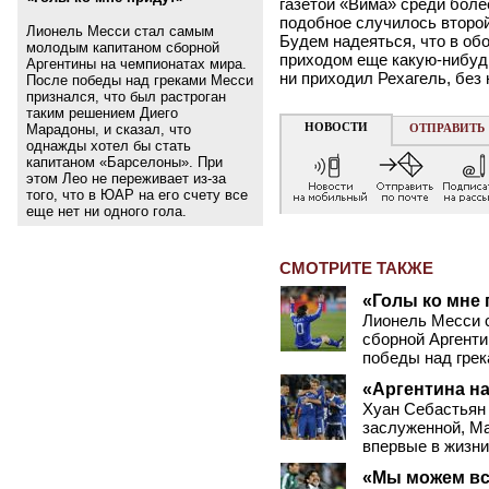
газетой «Вима» среди боле
подобное случилось второй 
Лионель Месси стал самым
Будем надеяться, что в об
молодым капитаном сборной
приходом еще какую-нибудь
Аргентины на чемпионатах мира.
ни приходил Рехагель, без 
После победы над греками Месси
признался, что был растроган
таким решением Диего
НОВОСТИ
Марадоны, и сказал, что
ОТПРАВИТЬ
однажды хотел бы стать
капитаном «Барселоны». При
этом Лео не переживает из-за
того, что в ЮАР на его счету все
еще нет ни одного гола.
СМОТРИТЕ ТАКЖЕ
«Голы ко мне 
Лионель Месси 
сборной Аргенти
победы над грек
«Аргентина на
Хуан Себастьян 
заслуженной, Ма
впервые в жизни
«Мы можем вс