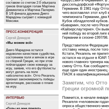
«
Боруссия» и
«
Арминия». В 
составом со счетом 2:0 обыграла
дюссельдорфской
«
Фортун
греков благодаря голам Мартина
Германии. В 1981 году Отто
Демикелиса и Мартина Палермо.
чего возглавлял этот клуб 
В 1/8 финала дружина Диего
чемпионата Германии, два 
Марадоны сыграет с командой
Кубок обладателей кубков.
Мексики.
«
Баварии», после чего Рехаг
«
Кайзерслаутерне». Он выве
ПРЕСС-КОНФЕРЕНЦИЯ
ней победу во второй лиге 
Германии в сезоне-1997/98.
Сергей Демидов
«Мы можем всё»
Представители Федерации
отставку немца, после того
Диего Марадона остался
Кстати, Рехагель не прилет
недоволен качеством судейства,
остался на отдыхе в ЮАР. 
состоянием поля и мячом в игре
со сборной Греции, но при этом
нового главного тренера н
поблагодарил свою команду за
смену Отто. Как сообщается
игру, заявив, что его футболисты
еще один один иностранец
могут делать на поле
ПАОК в квалификационный 
«абсолютно всё». Отто Рехагель
признал закономерность победы
Заметим, что Отто 
аргентинцев, рассказав о плане
на игру.
Греции огромной п
Помнится, в начале января
ИНТЕРВЬЮ
Рехагеля «человеком года»
Сергей Демидов
опроса общественного мнен
«Голы ко мне придут»