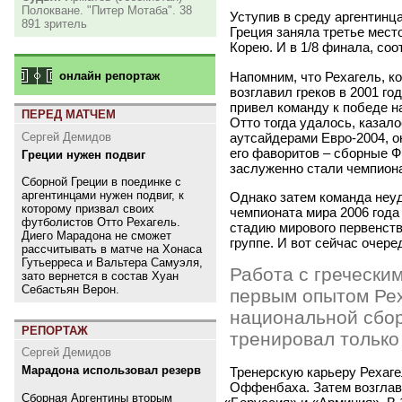
Полокване. "Питер Мотаба". 38
Уступив в среду аргентинц
891 зритель
Греция заняла третье мест
Корею. И в 1/8 финала, соо
Напомним, что Рехагель, ко
онлайн репортаж
возглавил греков в 2001 го
привел команду к победе 
ПЕРЕД МАТЧЕМ
Отто тогда удалось, казал
аутсайдерами Евро-2004, о
Сергей Демидов
его фаворитов – сборные Ф
Греции нужен подвиг
заслуженно стали чемпиона
Сборной Греции в поединке с
аргентинцами нужен подвиг, к
Однако затем команда неу
которому призвал своих
чемпионата мира 2006 года
футболистов Отто Рехагель.
стадию мирового первенств
Диего Марадона не сможет
группе. И вот сейчас очер
рассчитывать в матче на Хонаса
Гутьерреса и Вальтера Самуэля,
Работа с гречески
зато вернется в состав Хуан
Себастьян Верон.
первым опытом Рех
национальной сбор
РЕПОРТАЖ
тренировал только
Сергей Демидов
Марадона использовал резерв
Тренерскую карьеру Рехагел
Оффенбаха. Затем возглавл
Сборная Аргентины вторым