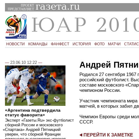
ПРОЕКТ
ПРЕДСТАВЛЯЕТ
НОВОСТИ
КОМАНДЫ
ФАНФЕСТ
ИСТОРИЯ
ФОТО
МАТЧИ
СТАТИС
Андрей Пятни
—
23.06.10 12:22
—
Родился 27 сентября 1967 г
российский футболист. Выс
составе московского
«
Спар
чемпионом России.
Участник чемпионата мира 
матчей, в которых забил дв
«Аргентина подтвердила
статус фаворита»
Чемпион Европы среди мол
Эксперт
«
Газеты.Ru» экс-футболист
СССР.
сборной России и московского
«
Спартака» Андрей Пятницкий
уверен, что сборной Франции
ПЕРЕЙТИ К ЗАМЕТКЕ
помешало высокомерие игроков,