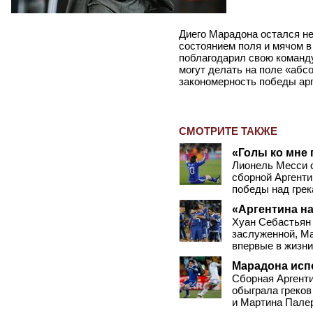
Диего Марадона остался не
состоянием поля и мячом в 
поблагодарил свою команду 
могут делать на поле «абс
закономерность победы арге
СМОТРИТЕ ТАКЖЕ
«Голы ко мне 
Лионель Месси 
сборной Аргенти
победы над грек
«Аргентина на
Хуан Себастьян 
заслуженной, Ма
впервые в жизни
Марадона исп
Сборная Аргенти
обыграла греков
и Мартина Палер