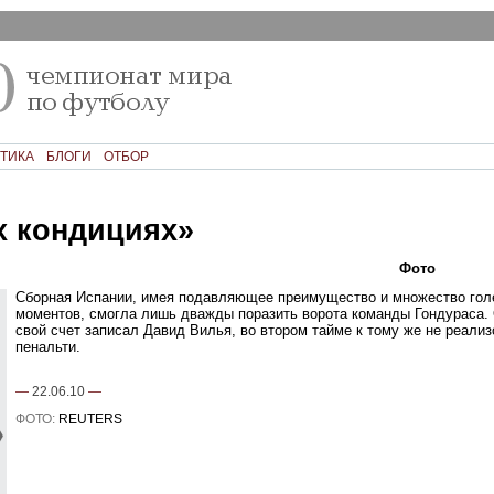
ТИКА
БЛОГИ
ОТБОР
х кондициях»
Текст
Фото
Ком
Сборная Испании, имея подавляющее преимущество и множество гол
моментов, смогла лишь дважды поразить ворота команды Гондураса.
свой счет записал Давид Вилья, во втором тайме к тому же не реали
пенальти.
—
22.06.10
—
ФОТО:
REUTERS