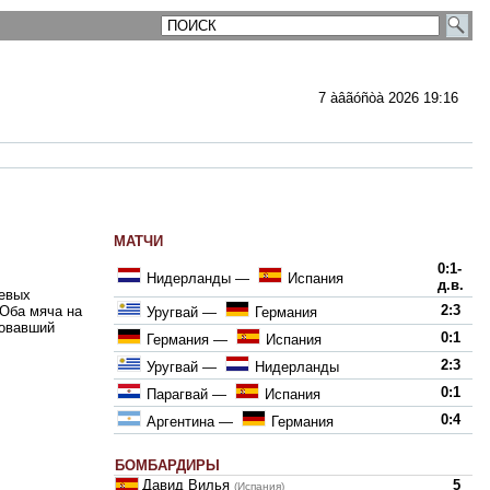
7 àâãóñòà 2026 19:16
МАТЧИ
ментарии
0:1-
Нидерланды
—
Испания
д.в.
евых
2:3
 Оба мяча на
Уругвай
—
Германия
зовавший
0:1
Германия
—
Испания
2:3
Уругвай
—
Нидерланды
0:1
Парагвай
—
Испания
0:4
Аргентина
—
Германия
БОМБАРДИРЫ
Давид Вилья
5
(Испания)