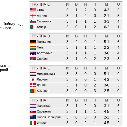
ГРУППА C
И
В
Н
П
М
О
3
1
2
0
4-3
5
США
3
1
2
0
2-1
5
Англия
3
1
1
1
3-3
4
Словения
. Победу над
3
0
1
2
0-2
1
Алжир
льного
ГРУППА D
И
В
Н
П
М
О
3
2
0
1
5-1
6
Германия
3
1
1
1
2-2
4
Гана
3
1
1
1
3-6
4
Австралия
3
1
0
2
2-3
3
Сербия
 матча
ГРУППА E
И
В
Н
П
М
О
орной
3
3
0
0
5-1
9
Нидерланды
3
2
0
1
4-2
6
Япония
3
1
0
2
3-6
3
Дания
3
0
0
3
2-5
0
Камерун
ГРУППА F
И
В
Н
П
М
О
3
1
2
0
3-1
5
Парагвай
3
1
1
1
4-5
4
Словакия
3
0
3
0
2-2
3
Новая Зеландия
3
0
2
1
4-5
2
Италия