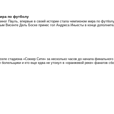
мира по футболу
миног Пауль, впервые в своей истории стала чемпионом мира по футболу
ым Висенте Дель Боске принес гол Андреса Иньесты в конце дополните
возле стадиона «Соккер Сити» за несколько часов до начала финального
е болельщики и кто еще едва не утонул в «оранжевой реке» фанатов сб