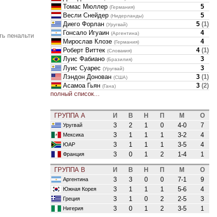
Томас Мюллер
5
(Германия)
Весли Снейдер
5
(Нидерланды)
Диего Форлан
5
(
1
)
(Уругвай)
Гонсало Игуаин
4
(Аргентина)
ть пенальти
Мирослав Клозе
4
(Германия)
Роберт Виттек
4
(
1
)
(Словакия)
Луис Фабиано
3
(Бразилия)
Луис Суарес
3
(Уругвай)
Лэндон Донован
3
(
1
)
(США)
Асамоа Гьян
3
(
2
)
(Гана)
полный список...
ГРУППА A
И
В
Н
П
М
О
3
2
1
0
4-0
7
Уругвай
3
1
1
1
3-2
4
Мексика
3
1
1
1
3-5
4
ЮАР
3
0
1
2
1-4
1
Франция
ГРУППА B
И
В
Н
П
М
О
3
3
0
0
7-1
9
Аргентина
3
1
1
1
5-6
4
Южная Корея
3
1
0
2
2-5
3
Греция
3
0
1
2
3-5
1
Нигерия