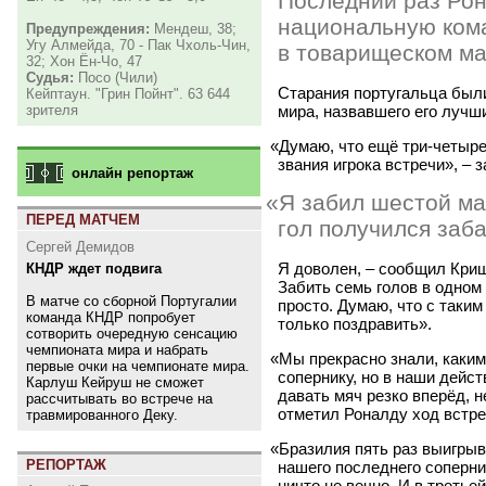
Последний раз Рон
национальную кома
Предупреждения:
Мендеш, 38;
Угу Алмейда, 70 - Пак Чхоль-Чин,
в товарищеском ма
32; Хон Ён-Чо, 47
Судья:
Посо (Чили)
Старания португальца был
Кейптаун. "Грин Пойнт". 63 644
мира, назвавшего его лучш
зрителя
«
Думаю, что ещё три-четыре
звания игрока встречи», – 
онлайн репортаж
«
Я забил шестой ма
ПЕРЕД МАТЧЕМ
гол получился заб
Сергей Демидов
Я доволен, – сообщил Криш
КНДР ждет подвига
Забить семь голов в одном
В матче со сборной Португалии
просто. Думаю, что с таки
команда КНДР попробует
только поздравить».
сотворить очередную сенсацию
чемпионата мира и набрать
«
Мы прекрасно знали, каки
первые очки на чемпионате мира.
сопернику, но в наши дей
Карлуш Кейруш не сможет
давать мяч резко вперёд, н
рассчитывать во встрече на
отметил Роналду ход встре
травмированного Деку.
«
Бразилия пять раз выигрыв
РЕПОРТАЖ
нашего последнего соперни
ничто не вечно. И в третье