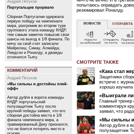
Андрей Петухов
попытаюсь оправдать довер
Португальцев прорвало
резюмировал Роналду.
Сборная Португалии одержала
первую победу на чемпионате
НОВОСТИ
ОТПРАВИТЬ
мира, разгромив во втором туре
группового этапа команду КНДР,
тем самым заметно повысив свои
шансы на выход в 1/8 финала. По
мячу на свой счет записали
Мейрелеш, Симау, Алмейда,
Лиедсон и Роналду, а дважды
отличился Тьягу.
СМОТРИТЕ ТАКЖЕ
КОММЕНТАРИЙ
«Кака стал же
Защитники сборн
Андрей Петухов
встрече с журна
«Мы сильны и достойны плей-
хорошо изучила 
офф»
«Выиграли ли
Автор дубля в ворота команды
Главный тренер
КНДР португальский
комментируя кр
полузащитник Тьягу после
заявил, что радо
крупной победы заявил, что его
сборная достойна места в 1/8
«Мы сильны и
финала чемпионата мира, а
травмированный Деку признался,
Автор дубля в в
что не боится потерять место в
полузащитник Ть
основе.