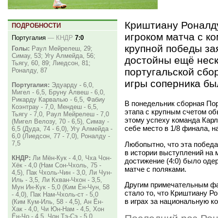
Криштиану Роналд
ПОДРОБНОСТИ
игроком матча с к
Португалия
—
КНДР
7:0
крупной победы за
Голы:
Раул Мейрелеш, 29;
Симау, 53; Угу Алмейда, 56;
достойны ещё неск
Тьягу, 60, 89; Лиедсон, 81;
португальской сбо
Роналду, 87
игры соперника бы
Португалия:
Эдуарду - 6,0,
Мигел - 6,5, Бруну Алвеш - 6,0,
Рикарду Карвалью - 6,5, Фабиу
В понедельник сборная Пор
Коэнтрау - 7,0, Мендеш - 6,5,
этапа с крупным счетом об
Тьягу - 7,0, Раул Мейрелеш - 7,0
этому успеху команда Кар
(Мигел Велозу, 70 - 6,5), Симау -
себе место в 1/8 финала, н
6,5 (Дуда, 74 - 6,0), Угу Алмейда -
6,0 (Лиедсон, 77 - 7,0), Роналду -
7,5
Любопытно, что эта победа
в истории выступлений на
КНДР:
Ли Мён-Кук - 4,0, Чха Чон-
достижение
(
4:0) было оде
Хёк - 4,0 (Нам Сон-Чхоль, 75 -
матче с поляками.
4,5), Пак Чхоль-Чин - 3,0, Ли Чун-
Иль - 3,5, Ли Кхван-Чхон - 3,5,
Другим примечательным ф
Мун Ин-Кук - 5,0 (Ким Ён-Чун, 58
стало то, что Криштиану Р
- 4,0), Пак Нам-Чхоль-ст - 5,0
в играх за национальную к
(Ким Кум-Иль, 58 - 4,5), Ан Ён-
Хак - 4,0, Чи Юн-Нам - 4,5, Хон
Ён-Чо - 4,5, Чон Тэ-Сэ - 5,0