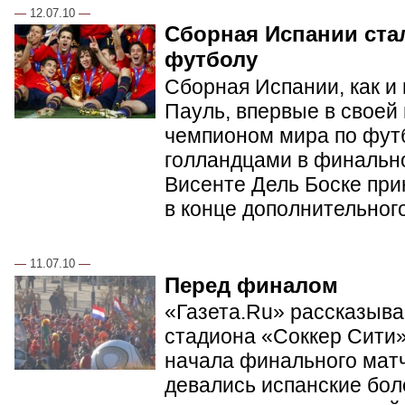
—
12.07.10
—
Сборная Испании ста
футболу
Сборная Испании, как и
Пауль, впервые в своей
чемпионом мира по фут
голландцами в финальн
Висенте Дель Боске при
в конце дополнительног
—
11.07.10
—
Перед финалом
«Газета.Ru» рассказывае
стадиона «Соккер Сити»
начала финального матч
девались испанские бол