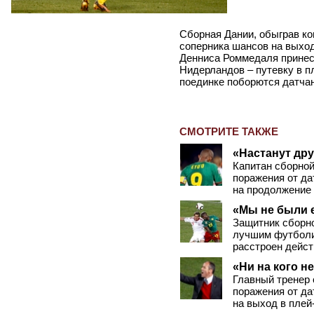
Сборная Дании, обыграв ко
соперника шансов на выход
Денниса Роммедаля принес
Нидерландов – путевку в п
поединке поборются датчан
СМОТРИТЕ ТАКЖЕ
«Настанут др
Капитан сборно
поражения от да
на продолжение
«Мы не были 
Защитник сборно
лучшим футболи
расстроен дейст
«Ни на кого н
Главный тренер 
поражения от да
на выход в плей