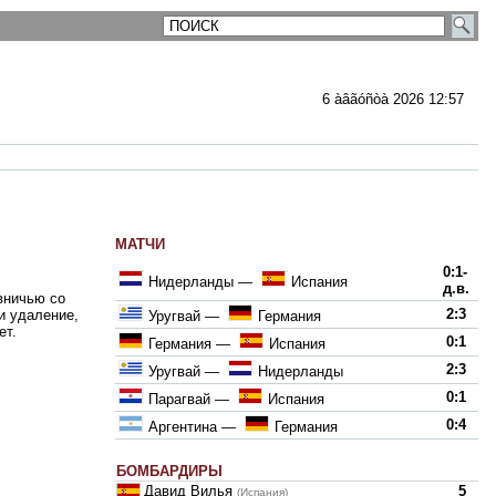
6 àâãóñòà 2026 12:57
МАТЧИ
ментарии
0:1-
Нидерланды
—
Испания
д.в.
вничью со
2:3
и удаление,
Уругвай
—
Германия
ет.
0:1
Германия
—
Испания
2:3
Уругвай
—
Нидерланды
0:1
Парагвай
—
Испания
0:4
Аргентина
—
Германия
БОМБАРДИРЫ
Давид Вилья
5
(Испания)