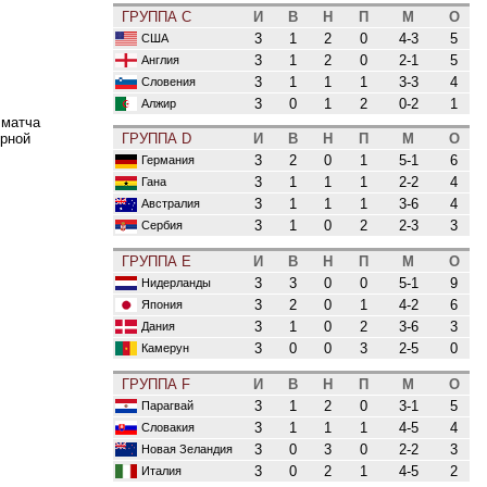
ГРУППА C
И
В
Н
П
М
О
3
1
2
0
4-3
5
США
3
1
2
0
2-1
5
Англия
3
1
1
1
3-3
4
Словения
3
0
1
2
0-2
1
Алжир
 матча
орной
ГРУППА D
И
В
Н
П
М
О
3
2
0
1
5-1
6
Германия
3
1
1
1
2-2
4
Гана
3
1
1
1
3-6
4
Австралия
3
1
0
2
2-3
3
Сербия
ГРУППА E
И
В
Н
П
М
О
3
3
0
0
5-1
9
Нидерланды
3
2
0
1
4-2
6
Япония
3
1
0
2
3-6
3
Дания
3
0
0
3
2-5
0
Камерун
ГРУППА F
И
В
Н
П
М
О
3
1
2
0
3-1
5
Парагвай
3
1
1
1
4-5
4
Словакия
3
0
3
0
2-2
3
Новая Зеландия
3
0
2
1
4-5
2
Италия