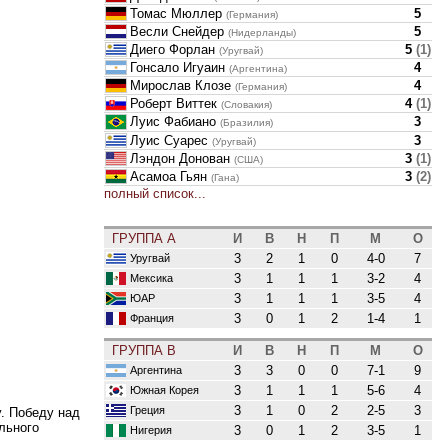
Томас Мюллер
5
(Германия)
Весли Снейдер
5
(Нидерланды)
Диего Форлан
5
(
1
)
(Уругвай)
Гонсало Игуаин
4
(Аргентина)
Мирослав Клозе
4
(Германия)
Роберт Виттек
4
(
1
)
(Словакия)
Луис Фабиано
3
(Бразилия)
Луис Суарес
3
(Уругвай)
Лэндон Донован
3
(
1
)
(США)
Асамоа Гьян
3
(
2
)
(Гана)
полный список...
ГРУППА A
И
В
Н
П
М
О
3
2
1
0
4-0
7
Уругвай
3
1
1
1
3-2
4
Мексика
3
1
1
1
3-5
4
ЮАР
3
0
1
2
1-4
1
Франция
ГРУППА B
И
В
Н
П
М
О
3
3
0
0
7-1
9
Аргентина
3
1
1
1
5-6
4
Южная Корея
3
1
0
2
2-5
3
Греция
. Победу над
льного
3
0
1
2
3-5
1
Нигерия