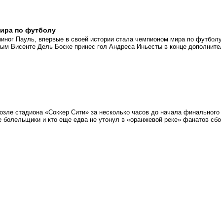
мира по футболу
миног Пауль, впервые в своей истории стала чемпионом мира по футболу
ым Висенте Дель Боске принес гол Андреса Иньесты в конце дополните
возле стадиона «Соккер Сити» за несколько часов до начала финального
е болельщики и кто еще едва не утонул в «оранжевой реке» фанатов сб