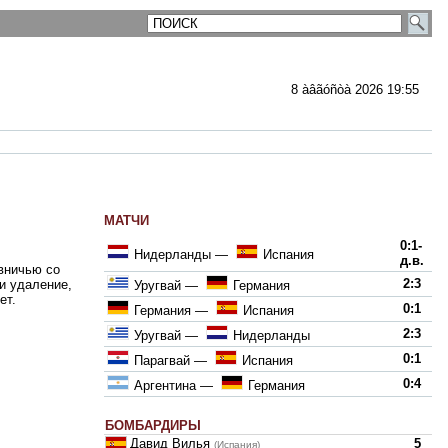
8 àâãóñòà 2026 19:55
МАТЧИ
ментарии
0:1-
Нидерланды
—
Испания
д.в.
вничью со
2:3
и удаление,
Уругвай
—
Германия
ет.
0:1
Германия
—
Испания
2:3
Уругвай
—
Нидерланды
0:1
Парагвай
—
Испания
0:4
Аргентина
—
Германия
БОМБАРДИРЫ
Давид Вилья
5
(Испания)