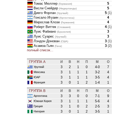
Томас Мюллер
5
(Германия)
Весли Снейдер
5
(Нидерланды)
Диего Форлан
5
(
1
)
(Уругвай)
Гонсало Игуаин
4
(Аргентина)
Мирослав Клозе
4
(Германия)
Роберт Виттек
4
(
1
)
(Словакия)
Луис Фабиано
3
(Бразилия)
Луис Суарес
3
(Уругвай)
Лэндон Донован
3
(
1
)
(США)
Асамоа Гьян
3
(
2
)
(Гана)
полный список...
ГРУППА A
И
В
Н
П
М
О
3
2
1
0
4-0
7
Уругвай
3
1
1
1
3-2
4
Мексика
3
1
1
1
3-5
4
ЮАР
3
0
1
2
1-4
1
Франция
ГРУППА B
И
В
Н
П
М
О
3
3
0
0
7-1
9
Аргентина
3
1
1
1
5-6
4
Южная Корея
3
1
0
2
2-5
3
Греция
3
0
1
2
3-5
1
Нигерия