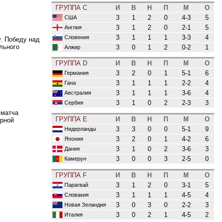
ГРУППА C
И
В
Н
П
М
О
3
1
2
0
4-3
5
США
3
1
2
0
2-1
5
Англия
3
1
1
1
3-3
4
Словения
. Победу над
льного
3
0
1
2
0-2
1
Алжир
ГРУППА D
И
В
Н
П
М
О
3
2
0
1
5-1
6
Германия
3
1
1
1
2-2
4
Гана
3
1
1
1
3-6
4
Австралия
3
1
0
2
2-3
3
Сербия
 матча
ГРУППА E
И
В
Н
П
М
О
орной
3
3
0
0
5-1
9
Нидерланды
3
2
0
1
4-2
6
Япония
3
1
0
2
3-6
3
Дания
3
0
0
3
2-5
0
Камерун
ГРУППА F
И
В
Н
П
М
О
3
1
2
0
3-1
5
Парагвай
3
1
1
1
4-5
4
Словакия
3
0
3
0
2-2
3
Новая Зеландия
3
0
2
1
4-5
2
Италия