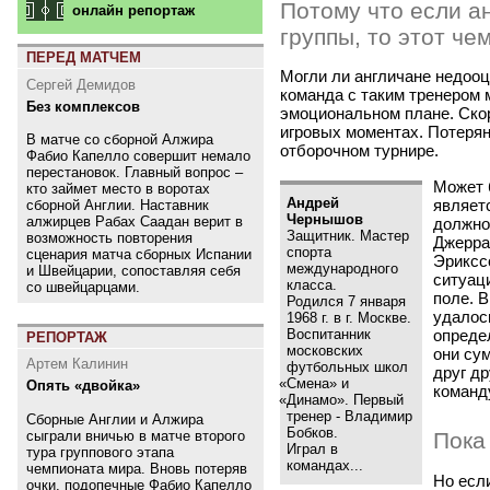
Потому что если а
онлайн репортаж
группы, то этот че
ПЕРЕД МАТЧЕМ
Могли ли англичане недооц
Сергей Демидов
команда с таким тренером м
Без комплексов
эмоциональном плане. Скоре
игровых моментах. Потерян
В матче со сборной Алжира
отборочном турнире.
Фабио Капелло совершит немало
перестановок. Главный вопрос –
Может 
кто займет место в воротах
Андрей
являетс
сборной Англии. Наставник
Чернышов
алжирцев Рабах Саадан верит в
должно
Защитник. Мастер
возможность повторения
Джерра
спорта
сценария матча сборных Испании
Эриксс
международного
и Швейцарии, сопоставляя себя
ситуац
класса.
со швейцарцами.
поле. 
Родился 7 января
удалось
1968 г. в г. Москве.
опреде
Воспитанник
РЕПОРТАЖ
московских
они су
Артем Калинин
футбольных школ
друг др
«
Смена» и
Опять «двойка»
команд
«
Динамо». Первый
тренер - Владимир
Сборные Англии и Алжира
Бобков.
сыграли вничью в матче второго
Пока
Играл в
тура группового этапа
командах...
чемпионата мира. Вновь потеряв
Но есл
очки, подопечные Фабио Капелло