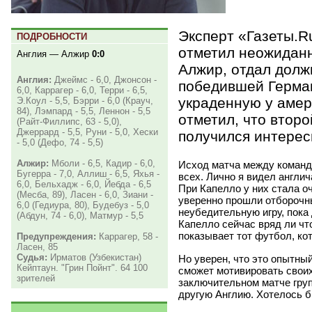
Эксперт
«
Газеты.R
ПОДРОБНОСТИ
отметил неожиданн
Англия — Алжир
0:0
Алжир, отдал долж
Англия:
Джеймс - 6,0, Джонсон -
победившей Герман
6,0, Каррагер - 6,0, Терри - 6,5,
украденную у амер
Э.Коул - 5,5, Бэрри - 6,0 (Крауч,
84), Лэмпард - 5,5, Леннон - 5,5
отметил, что втор
(Райт-Филлипс, 63 - 5,0),
Джеррард - 5,5, Руни - 5,0, Хески
получился интерес
- 5,0 (Дефо, 74 - 5,5)
Алжир:
Мболи - 6,5, Кадир - 6,0,
Исход матча между команд
Бугерра - 7,0, Аллиш - 6,5, Яхья -
всех. Лично я видел англи
6,0, Бельхадж - 6,0, Йебда - 6,5
При Капелло у них стала о
(Месба, 89), Ласен - 6,0, Зиани -
уверенно прошли отборочны
6,0 (Гедиура, 80), Будебуз - 5,0
неубедительную игру, пока 
(Абдун, 74 - 6,0), Матмур - 5,5
Капелло сейчас вряд ли чт
показывает тот футбол, кот
Предупреждения:
Каррагер, 58 -
Ласен, 85
Судья:
Ирматов (Узбекистан)
Но уверен, что это опытны
Кейптаун. "Грин Пойнт". 64 100
сможет мотивировать своих
зрителей
заключительном матче груп
другую Англию. Хотелось бы