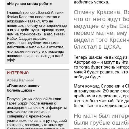
добились успеха.
«Не узнаю своих ребят»
Отмечу Красича. В
Главный тренер сборной Англии
Фабио Капелло после матча с
что от него ждут б
алжирцами заявил, что не
ведущие клубы Евро
понимает, почему его подопечные
в играх действуют гораздо хуже,
первом матче, ему
чем на тренировках, а его визави
Рабах Саадан выразил
видели того Краси
удивление неубедительными
блистал в ЦСКА.
действиями англичан и отметил,
что после ничьей у его команды
появился шанс на выход в плей-
Теперь шансы на выход из
офф.
Австралию – и могут выйти
то тогда будет очень интер
мячей будет решаться, кто
ИНТЕРВЬЮ
победы будет.
Артем Калинин
Матч команд Словении и С
«Понимаю наших
болельщиков»
интригующим. 2:0 вели сло
прибавили американцы, сра
Полузащитник сборной Англии
гол там был чистый. Там да
Гарет Бэрри после ничьей с
было. Так что американцы 
алжирцами заявил, что фавориты
чемпионата отнеслись к
Но матч был интер
сопернику с чрезмерным
уважением, не взяв игру под свой
были грубые ошибк
контроль, заверил, что команду