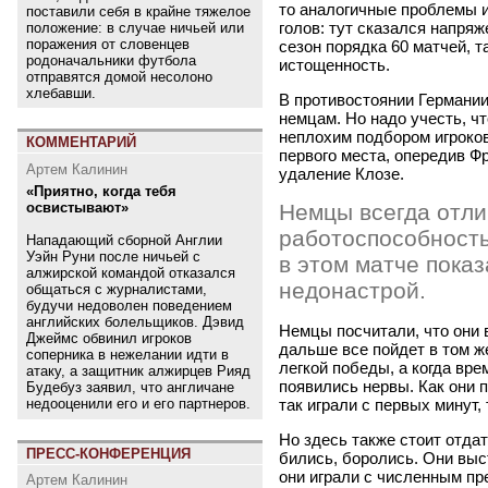
то аналогичные проблемы и
поставили себя в крайне тяжелое
голов: тут сказался напря
положение: в случае ничьей или
поражения от словенцев
сезон порядка 60 матчей, т
родоначальники футбола
истощенность.
отправятся домой несолоно
хлебавши.
В противостоянии Германии
немцам. Но надо учесть, ч
неплохим подбором игроков
КОММЕНТАРИЙ
первого места, опередив Ф
Артем Калинин
удаление Клозе.
«Приятно, когда тебя
освистывают»
Немцы всегда отл
работоспособность
Нападающий сборной Англии
Уэйн Руни после ничьей с
в этом матче показ
алжирской командой отказался
недонастрой.
общаться с журналистами,
будучи недоволен поведением
английских болельщиков. Дэвид
Немцы посчитали, что они в
Джеймс обвинил игроков
дальше все пойдет в том ж
соперника в нежелании идти в
легкой победы, а когда вре
атаку, а защитник алжирцев Рияд
появились нервы. Как они 
Будебуз заявил, что англичане
так играли с первых минут,
недооценили его и его партнеров.
Но здесь также стоит отда
ПРЕСС-КОНФЕРЕНЦИЯ
бились, боролись. Они выс
они играли с численным пр
Артем Калинин