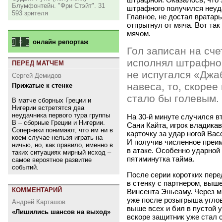
Блумфонтейн. "Фри Стэйт". 31
штрафного получился неуд
593 зрителя
Главное, не достал вратар
отпрыгнул от мяча. Вот та
мячом.
онлайн репортаж
Гол записан на сче
исполнял штрафно
ПЕРЕД МАТЧЕМ
не испугался
«
Джаб
Сергей Демидов
навеса, то, скорее
Прижатые к стенке
стало бы голевым.
В матче сборных Греции и
Нигерии встретятся два
неудачника первого тура группы
На 30-й минуте случился в
B – сборные Греции и Нигерии.
Сани Кайта, игрок владика
Соперники понимают, что им ни в
карточку за удар ногой Ва
коем случае нельзя играть на
И получив численное преим
ничью, но, как правило, именно в
в атаке. Особенно ударной
таких ситуациях мирный исход –
пятиминутка тайма.
самое вероятное развитие
событий.
После серии коротких пер
в стенку с партнером, выше
КОММЕНТАРИЙ
Винсента Эньеаму. Через м
уже после розыгрыша углов
Андрей Карташов
выше всех и бил в пустой у
«Лишились шансов на выход»
вскоре защитник уже стал с