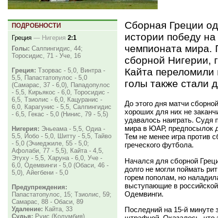
Сборная Греции од
ПОДРОБНОСТИ
истории победу на
Греция
—
Нигерия
2:1
чемпионата мира. 
Голы:
Салпингидис, 44;
Торосидис, 71 - Уче, 16
сборной Нигерии, 
Кайта переломили 
Греция:
Тзорвас - 5,0, Винтра -
5,5, Папастатопулос - 5,0
голы также стали 
(Самарас, 37 - 6,0), Пападопулос
- 5,5, Кирьякос - 6,0, Торосидис -
6,5, Тзиолис - 6,0, Кацуранис -
До этого дня матчи сборно
6,0, Карагунис - 5,5, Салпингидис
хороших для них не заканч
- 6,5, Гекас - 5,0 (Нинис, 79 - 5,5)
удавалось наиграть. Судя п
мира в ЮАР, предпосылок д
Нигерия:
Эньеама - 5,5, Одиа -
Тем не менее игра против 
5,5, Йобо - 5,0, Шитту - 5,5, Тайво
- 5,0 (Эчиеджиле, 55 - 5,0;
греческого футбола.
Афолаби, 77 - 5,5), Кайта - 4,5,
Этуху - 5,5, Харуна - 6,0, Уче -
Начался для сборной Грец
6,0, Одемвинги - 5,0 (Обаси, 46 -
долго не могли поймать рит
5,0), Айегбени - 5,0
горем пополам, но наладила
выступающие в российской
Предупреждения:
Одемвинги.
Папастатопулос, 15; Тзиолис, 59;
Самарас, 88 - Обаси, 89
Последний на 15-й минуте 
Удаление:
Кайта, 33
Судья:
Руис (Колумбия)
штрафной. Оказалось, что 