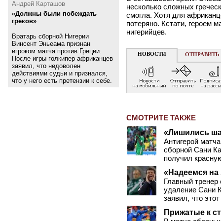
Андрей Карташов
несколько сложных греческ
«Должны были побеждать
смогла. Хотя для африканц
греков»
потеряно. Кстати, героем 
нигерийцев.
Вратарь сборной Нигерии
Винсент Эньеама признан
игроком матча против Греции.
НОВОСТИ
ОТПРАВИТЬ
После игры голкипер африканцев
заявил, что недоволен
действиями судьи и признался,
что у него есть претензии к себе.
СМОТРИТЕ ТАКЖЕ
«Лишились ша
Антигерой матча
сборной Сани Ка
получил красную
«Надеемся на
Главный тренер 
удаление Сани К
заявил, что этот
Прижатые к с