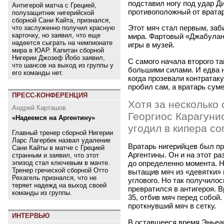
подставил ногу под удар Д
Антигерой матча с Грецией,
противоположный от вратар
полузащитник нигерийской
сборной Сани Кайта, признался,
Этот мяч стал первым, заб
что заслуженно получил красную
карточку, но заявил, что еще
мира. Фартовый
«
Джабулан
надеется сыграть на чемпионате
игры в музей.
мира в ЮАР. Капитан сборной
Нигерии Джозеф Йобо заявил,
С самого начала второго т
что шансов на выход из группы у
большими силами. И едва н
его команды нет.
когда прозевали контратаку
пробил сам, а вратарь сум
ПРЕСС-КОНФЕРЕНЦИЯ
Хотя за несколько 
Андрей Карташов
Георгиос Карагунис
«Надеемся на Аргентину»
угодил в кипера со
Главный тренер сборной Нигерии
Ларс Лагербек назвал удаление
Вратарь нигерийцев был пр
Сани Кайты в матче с Грецией
Аргентины. Он и на этот р
странным и заявил, что этот
эпизод стал ключевым в мачте.
до определенно момента. Н
Тренер греческой сборной Отто
вытащив мяч из
«
девятки»
Рехагель признался, что не
углового. Но так получилос
теряет надежд на выход своей
превратился в антигероя. В
команды из группы.
35, отбив мяч перед собой.
проткнувший мяч в сетку.
ИНТЕРВЬЮ
В оставшееся время Эньеа