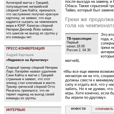
после выхода на замену, и
Антигерой матча с Грецией,
Обаси. Также серьезной тр
полузащитник нигерийской
Тайво, который был замене
сборной Сани Кайта, признался,
что заслуженно получил красную
карточку, но заявил, что еще
Греки же продолжа
надеется сыграть на чемпионате
гола на чемпионат
мира в ЮАР. Капитан сборной
Нигерии Джозеф Йобо заявил,
что шансов на выход из группы у
Это вт
его команды нет.
ТВ-трансляции
года, и
Первый
соперни
канал,18.00
греки н
ПРЕСС-КОНФЕРЕНЦИЯ
Россия 2, 04.30
антире
Андрей Карташов
которы
«Надеемся на Аргентину»
матчей).
Главный тренер сборной Нигерии
«
Мы все еще имеем возможн
Ларс Лагербек назвал удаление
Сани Кайты в матче с Грецией
несмотря ни на что, сохра
странным и заявил, что этот
должны свести к минимуму 
эпизод стал ключевым в мачте.
силу и отдать всё, что у на
Тренер греческой сборной Отто
забить. Но я не думаю, что
Рехагель признался, что не
игры. Хотя конечно, если б
теряет надежд на выход своей
бы играли по-другому».
команды из группы.
НОВОСТИ
ОТПРАВИТЬ
ИНТЕРВЬЮ