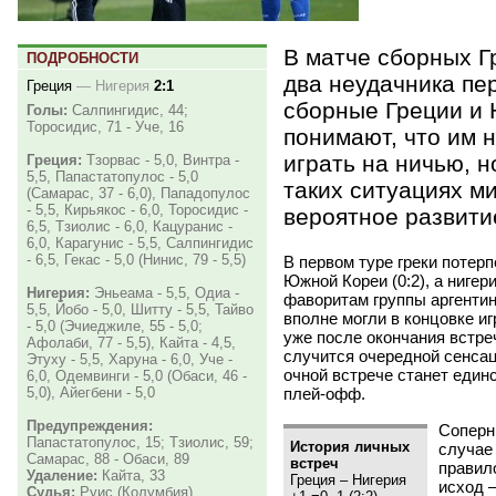
В матче сборных Г
ПОДРОБНОСТИ
два неудачника пер
Греция
—
Нигерия
2:1
сборные Греции и 
Голы:
Салпингидис, 44;
Торосидис, 71 - Уче, 16
понимают, что им н
играть на ничью, н
Греция:
Тзорвас - 5,0, Винтра -
5,5, Папастатопулос - 5,0
таких ситуациях м
(Самарас, 37 - 6,0), Пападопулос
- 5,5, Кирьякос - 6,0, Торосидис -
вероятное развити
6,5, Тзиолис - 6,0, Кацуранис -
6,0, Карагунис - 5,5, Салпингидис
- 6,5, Гекас - 5,0 (Нинис, 79 - 5,5)
В первом туре греки потер
Южной Кореи
(
0:2), а ниге
Нигерия:
Эньеама - 5,5, Одиа -
фаворитам группы аргенти
5,5, Йобо - 5,0, Шитту - 5,5, Тайво
вполне могли в концовке иг
- 5,0 (Эчиеджиле, 55 - 5,0;
уже после окончания встреч
Афолаби, 77 - 5,5), Кайта - 4,5,
случится очередной сенсаци
Этуху - 5,5, Харуна - 6,0, Уче -
очной встрече станет един
6,0, Одемвинги - 5,0 (Обаси, 46 -
плей-офф.
5,0), Айегбени - 5,0
Предупреждения:
Соперни
Папастатопулос, 15; Тзиолис, 59;
История личных
случае 
Самарас, 88 - Обаси, 89
встреч
правил
Удаление:
Кайта, 33
Греция – Нигерия
исход 
Судья:
Руис (Колумбия)