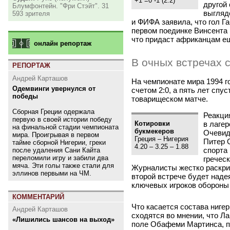
+1 =0 -1
(
2:2)
другой
Блумфонтейн. "Фри Стэйт". 31
выгляде
593 зрителя
и ФИФА заявила, что гол Г
первом поединке Винсента 
что придаст африканцам ещ
онлайн репортаж
В очных встречах 
РЕПОРТАЖ
Андрей Карташов
На чемпионате мира 1994 
Одемвинги увернулся от
счетом 2:0, а пять лет спу
победы
товарищеском матче.
Сборная Греции одержала
Реакци
первую в своей истории победу
Котировки
в лаге
на финальной стадии чемпионата
букмекеров
Очевид
мира. Проигрывая в первом
Греция – Нигерия
Питер 
тайме сборной Нигерии, греки
4.20 – 3.25 – 1.88
спорта
после удаления Сани Кайта
переломили игру и забили два
гречес
мяча. Эти голы также стали для
Журналисты жестко раскрит
эллинов первыми на ЧМ.
второй встрече будет надея
ключевых игроков обороны
КОММЕНТАРИЙ
Что касается состава ниге
Андрей Карташов
сходятся во мнении, что Л
«Лишились шансов на выход»
поле Обафеми Мартинса, п