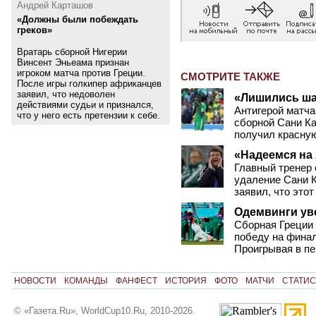
Андрей Карташов
«Должны были побеждать
греков»
Вратарь сборной Нигерии
Винсент Эньеама признан
игроком матча против Греции.
СМОТРИТЕ ТАКЖЕ
После игры голкипер африканцев
заявил, что недоволен
«Лишились ша
действиями судьи и признался,
Антигерой матча
что у него есть претензии к себе.
сборной Сани Ка
получил красную
«Надеемся на
Главный тренер 
удаление Сани К
заявил, что этот
Одемвинги ув
Сборная Греции 
победу на финал
Проигрывая в пе
НОВОСТИ
КОМАНДЫ
ФАНФЕСТ
ИСТОРИЯ
ФОТО
МАТЧИ
СТАТИС
© «Газета.Ru», WorldCup10.Ru, 2010-2026.