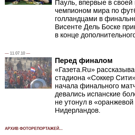
Пауль, впервые в своей
чемпионом мира по фут
голландцами в финальн
Висенте Дель Боске при
в конце дополнительног
—
11.07.10
—
Перед финалом
«Газета.Ru» рассказывае
стадиона «Соккер Сити»
начала финального матч
девались испанские бол
не утонул в «оранжевой
Нидерландов.
АРХИВ ФОТОРЕПОРТАЖЕЙ...