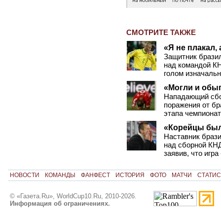
СМОТРИТЕ ТАКЖЕ
«Я не плакал,
Защитник брази
над командой КН
голом изначаль
«Могли и обы
Нападающий сбо
поражения от бр
этапа чемпионат
«Корейцы был
Наставник браз
над сборной КНД
заявив, что игр
НОВОСТИ
КОМАНДЫ
ФАНФЕСТ
ИСТОРИЯ
ФОТО
МАТЧИ
СТАТИС
© «Газета.Ru», WorldCup10.Ru, 2010-2026.
Информация об ограничениях.