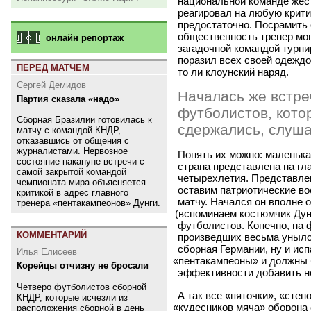
национальной команде жест
реагировал на любую критик
предостаточно. Посрамить
общественность тренер мо
онлайн репортаж
загадочной командой турни
поразил всех своей одеждо
ПЕРЕД МАТЧЕМ
то ли клоунский наряд.
Сергей Демидов
Началась же встре
Партия сказала «надо»
футболистов, кото
Сборная Бразилии готовилась к
сдержались, слуша
матчу с командой КНДР,
отказавшись от общения с
журналистами. Нервозное
Понять их можно: маленькая
состояние накануне встречи с
страна представлена на г
самой закрытой командой
четырехлетия. Представлена
чемпионата мира объясняется
оставим патриотические во
критикой в адрес главного
матчу. Начался он вполне 
тренера «пентакампеонов» Дунги.
(
вспоминаем костюмчик Дун
футболистов. Конечно, на 
КОММЕНТАРИЙ
произведших весьма уныло
сборная Германии, ну и исп
Илья Елисеев
«
пентакампеоны» и должны 
Корейцы отчизну не бросали
эффективности добавить н
Четверо футболистов сборной
А так все «пяточки», «стен
КНДР, которые исчезли из
«
кудесников мяча» оборона
расположения сборной в день