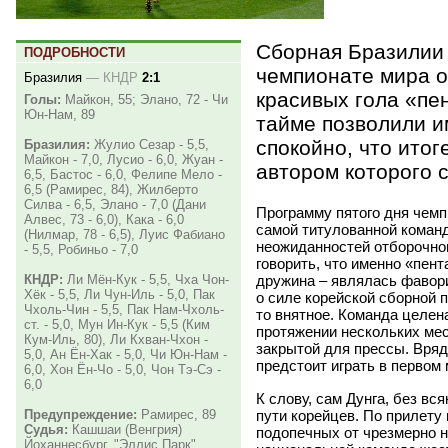
Сборная Бразилии 
ПОДРОБНОСТИ
чемпионате мира о
Бразилия
—
КНДР
2:1
красивых гола «пе
Голы:
Майкон, 55; Элано, 72 - Чи
Юн-Нам, 89
тайме позволили и
спокойно, что итог
Бразилия:
Жулио Сезар - 5,5,
Майкон - 7,0, Лусио - 6,0, Жуан -
автором которого 
6,5, Бастос - 6,0, Фелипе Мело -
6,5 (Рамирес, 84), Жилберто
Силва - 6,5, Элано - 7,0 (Дани
Программу пятого дня чем
Алвес, 73 - 6,0), Кака - 6,0
самой титулованной команд
(Нилмар, 78 - 6,5), Луис Фабиано
неожиданностей отборочног
- 5,5, Робиньо - 7,0
говорить, что именно
«
пент
дружина – являлась фавори
КНДР:
Ли Мён-Кук - 5,5, Чха Чон-
Хёк - 5,5, Ли Чун-Иль - 5,0, Пак
о силе корейской сборной п
Чхоль-Чин - 5,5, Пак Нам-Чхоль-
то внятное. Команда целен
ст. - 5,0, Мун Ин-Кук - 5,5 (Ким
протяжении нескольких мес
Кум-Иль, 80), Ли Кхван-Чхон -
закрытой для прессы. Вряд
5,0, Ан Ён-Хак - 5,0, Чи Юн-Нам -
предстоит играть в первом
6,0, Хон Ён-Чо - 5,0, Чон Тэ-Сэ -
6,0
К слову, сам Дунга, без вс
пути корейцев. По прилету
Предупреждение:
Рамирес, 89
Судья:
Кашшаи (Венгрия)
подопечных от чрезмерно н
Йоханнесбург. "Эллис Парк".