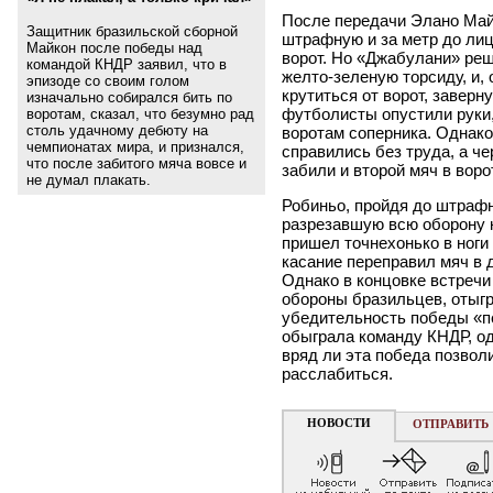
После передачи Элано Майк
Защитник бразильской сборной
штрафную и за метр до ли
Майкон после победы над
ворот. Но
«
Джабулани» реши
командой КНДР заявил, что в
желто-зеленую торсиду, и, 
эпизоде со своим голом
крутиться от ворот, заверн
изначально собирался бить по
футболисты опустили руки,
воротам, сказал, что безумно рад
столь удачному дебюту на
воротам соперника. Однако
чемпионатах мира, и признался,
справились без труда, а че
что после забитого мяча вовсе и
забили и второй мяч в воро
не думал плакать.
Робиньо, пройдя до штрафн
разрезавшую всю оборону к
пришел точнехонько в ноги
касание переправил мяч в д
Однако в концовке встречи
обороны бразильцев, отыгр
убедительность победы «п
обыграла команду КНДР, од
вряд ли эта победа позвол
расслабиться.
НОВОСТИ
ОТПРАВИТЬ