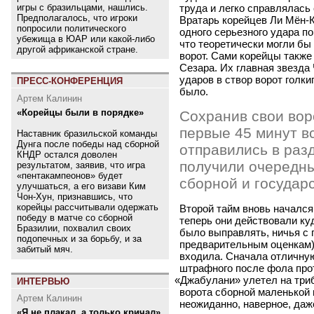
труда и легко справлялась 
игры с бразильцами, нашлись.
Предполагалось, что игроки
Вратарь корейцев Ли Мён-К
попросили политического
одного серьезного удара по
убежища в ЮАР или какой-либо
что теоретически могли бы
другой африканской стране.
ворот. Сами корейцы также
Сезара. Их главная звезда 
ударов в створ ворот голки
ПРЕСС-КОНФЕРЕНЦИЯ
было.
Артем Калинин
«Корейцы были в порядке»
Сохранив свои вор
первые 45 минут в
Наставник бразильской команды
Дунга после победы над сборной
отправились в разд
КНДР остался доволен
получили очередны
результатом, заявив, что игра
«пентакампеонов» будет
сборной и государс
улучшаться, а его визави Ким
Чон-Хун, признавшись, что
корейцы рассчитывали одержать
Второй тайм вновь начался
победу в матче со сборной
теперь они действовали ку
Бразилии, похвалил своих
было выправлять, ничья с
подопечных и за борьбу, и за
предварительным оценкам)
забитый мяч.
входила. Сначала отличную
штрафного после фола прот
«
Джабулани» улетел на триб
ИНТЕРВЬЮ
ворота сборной маленькой 
Артем Калинин
неожиданно, наверное, даж
«Я не плакал, а только кричал»