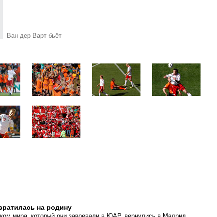
Ван дер Варт бьёт
вратилась на родину
ком мира, который они завоевали в ЮАР, вернулись в Мадрид.