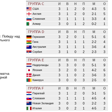
ГРУППА C
И
В
Н
П
М
О
3
1
2
0
4-3
5
США
3
1
2
0
2-1
5
Англия
3
1
1
1
3-3
4
Словения
3
0
1
2
0-2
1
Алжир
ГРУППА D
И
В
Н
П
М
О
. Победу над
3
2
0
1
5-1
6
Германия
льного
3
1
1
1
2-2
4
Гана
3
1
1
1
3-6
4
Австралия
3
1
0
2
2-3
3
Сербия
ГРУППА E
И
В
Н
П
М
О
3
3
0
0
5-1
9
Нидерланды
3
2
0
1
4-2
6
Япония
 матча
3
1
0
2
3-6
3
Дания
орной
3
0
0
3
2-5
0
Камерун
ГРУППА F
И
В
Н
П
М
О
3
1
2
0
3-1
5
Парагвай
3
1
1
1
4-5
4
Словакия
3
0
3
0
2-2
3
Новая Зеландия
3
0
2
1
4-5
2
Италия