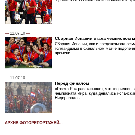
—
12.07.10
—
Сборная Испании стала чемпионом 
Сборная Испании, как и предсказывал ось
голландцами в финальном матче подопечн
времени.
—
11.07.10
—
Перед финалом
«Газета.Ru» рассказывает, что творилось 
чемпионата мира, куда девались испански
Нидерландов.
АРХИВ ФОТОРЕПОРТАЖЕЙ...