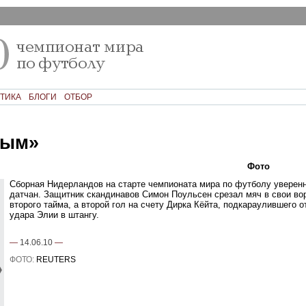
ТИКА
БЛОГИ
ОТБОР
вым»
Текст
Фото
Ком
Сборная Нидерландов на старте чемпионата мира по футболу уверен
датчан. Защитник скандинавов Симон Поульсен срезал мяч в свои во
второго тайма, а второй гол на счету Дирка Кёйта, подкараулившего о
удара Элии в штангу.
—
14.06.10
—
ФОТО:
REUTERS