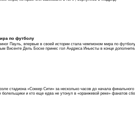
мира по футболу
миног Пауль, впервые в своей истории стала чемпионом мира по футболу
ым Висенте Дель Боске принес гол Андреса Иньесты в конце дополните
возле стадиона «Соккер Сити» за несколько часов до начала финального
е болельщики и кто еще едва не утонул в «оранжевой реке» фанатов сб