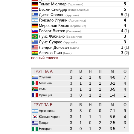
Томас Мюллер
5
(Германия)
Весли Снейдер
5
(Нидерланды)
Диего Форлан
5
(
1
)
(Уругвай)
Гонсало Игуаин
4
(Аргентина)
Мирослав Клозе
4
(Германия)
Роберт Виттек
4
(
1
)
(Словакия)
Луис Фабиано
3
(Бразилия)
Луис Суарес
3
(Уругвай)
Лэндон Донован
3
(
1
)
(США)
Асамоа Гьян
3
(
2
)
(Гана)
полный список...
ГРУППА A
И
В
Н
П
М
О
3
2
1
0
4-0
7
Уругвай
3
1
1
1
3-2
4
Мексика
3
1
1
1
3-5
4
ЮАР
3
0
1
2
1-4
1
Франция
ГРУППА B
И
В
Н
П
М
О
3
3
0
0
7-1
9
Аргентина
3
1
1
1
5-6
4
Южная Корея
3
1
0
2
2-5
3
Греция
3
0
1
2
3-5
1
Нигерия