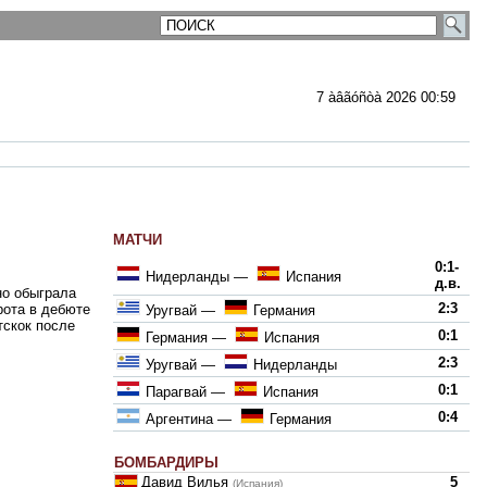
7 àâãóñòà 2026 00:59
МАТЧИ
ментарии
0:1-
Нидерланды
—
Испания
д.в.
но обыграла
2:3
рота в дебюте
Уругвай
—
Германия
тскок после
0:1
Германия
—
Испания
2:3
Уругвай
—
Нидерланды
0:1
Парагвай
—
Испания
0:4
Аргентина
—
Германия
БОМБАРДИРЫ
Давид Вилья
5
(Испания)