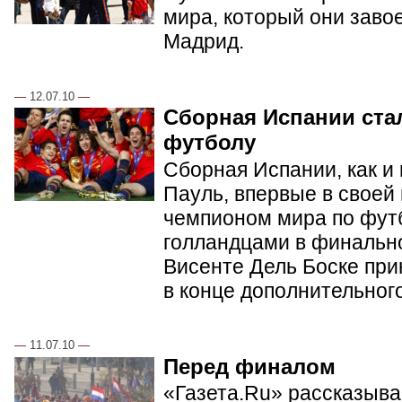
мира, который они заво
Мадрид.
—
12.07.10
—
Сборная Испании ста
футболу
Сборная Испании, как и
Пауль, впервые в своей
чемпионом мира по фут
голландцами в финальн
Висенте Дель Боске при
в конце дополнительног
—
11.07.10
—
Перед финалом
«Газета.Ru» рассказывае