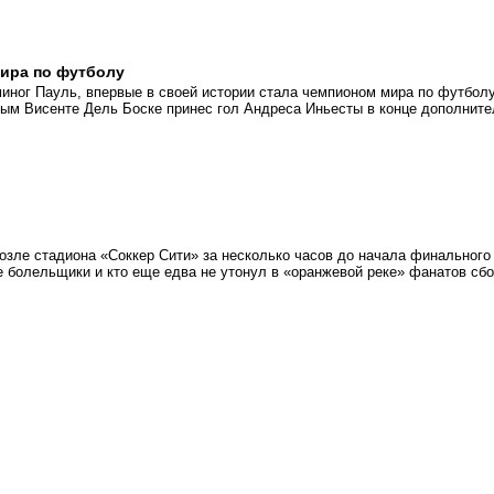
мира по футболу
миног Пауль, впервые в своей истории стала чемпионом мира по футболу
ым Висенте Дель Боске принес гол Андреса Иньесты в конце дополните
возле стадиона «Соккер Сити» за несколько часов до начала финального
е болельщики и кто еще едва не утонул в «оранжевой реке» фанатов сб