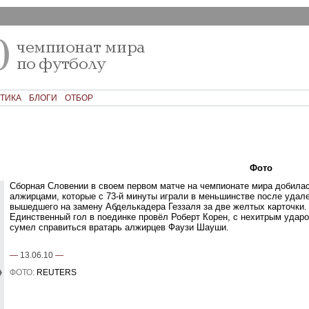
ТИКА
БЛОГИ
ОТБОР
Текст
Фото
Ком
Сборная Словении в своем первом матче на чемпионате мира добила
алжирцами, которые с 73-й минуты играли в меньшинстве после удал
вышедшего на замену Абделькадера Геззаля за две желтых карточки.
Единственный гол в поединке провёл Роберт Корен, с нехитрым ударо
сумел справиться вратарь алжирцев Фаузи Шауши.
—
13.06.10
—
ФОТО:
REUTERS