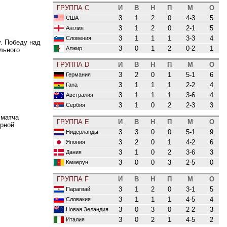
ГРУППА C
И
В
Н
П
М
О
3
1
2
0
4-3
5
США
3
1
2
0
2-1
5
Англия
3
1
1
1
3-3
4
Словения
. Победу над
3
0
1
2
0-2
1
Алжир
льного
ГРУППА D
И
В
Н
П
М
О
3
2
0
1
5-1
6
Германия
3
1
1
1
2-2
4
Гана
3
1
1
1
3-6
4
Австралия
3
1
0
2
2-3
3
Сербия
 матча
ГРУППА E
И
В
Н
П
М
О
орной
3
3
0
0
5-1
9
Нидерланды
3
2
0
1
4-2
6
Япония
3
1
0
2
3-6
3
Дания
3
0
0
3
2-5
0
Камерун
ГРУППА F
И
В
Н
П
М
О
3
1
2
0
3-1
5
Парагвай
3
1
1
1
4-5
4
Словакия
3
0
3
0
2-2
3
Новая Зеландия
3
0
2
1
4-5
2
Италия