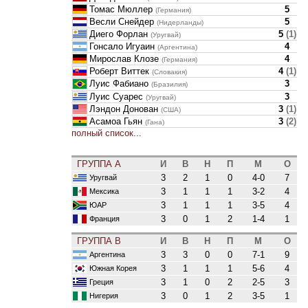
Томас Мюллер
5
(Германия)
Весли Снейдер
5
(Нидерланды)
Диего Форлан
5
(
1
)
(Уругвай)
Гонсало Игуаин
4
(Аргентина)
Мирослав Клозе
4
(Германия)
Роберт Виттек
4
(
1
)
(Словакия)
Луис Фабиано
3
(Бразилия)
Луис Суарес
3
(Уругвай)
Лэндон Донован
3
(
1
)
(США)
Асамоа Гьян
3
(
2
)
(Гана)
полный список...
ГРУППА A
И
В
Н
П
М
О
3
2
1
0
4-0
7
Уругвай
3
1
1
1
3-2
4
Мексика
3
1
1
1
3-5
4
ЮАР
3
0
1
2
1-4
1
Франция
ГРУППА B
И
В
Н
П
М
О
3
3
0
0
7-1
9
Аргентина
3
1
1
1
5-6
4
Южная Корея
3
1
0
2
2-5
3
Греция
3
0
1
2
3-5
1
Нигерия