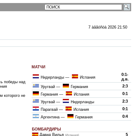
7 àâãóñòà 2026 21:50
МАТЧИ
ментарии
0:1-
Нидерланды
—
Испания
д.в.
сь победы над
2:3
ения
Уругвай
—
Германия
0:1
Германия
—
Испания
м которого не
2:3
Уругвай
—
Нидерланды
0:1
Парагвай
—
Испания
0:4
Аргентина
—
Германия
БОМБАРДИРЫ
Давид Вилья
5
(Испания)